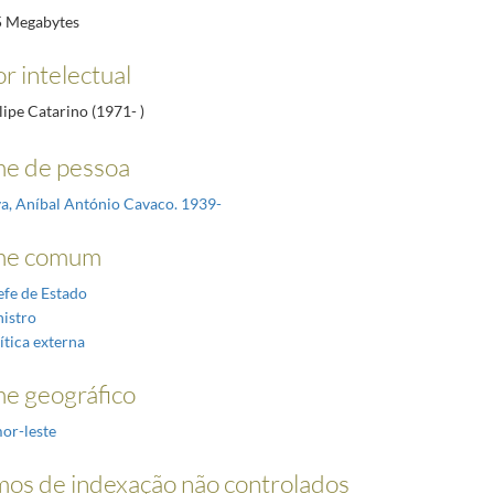
5 Megabytes
r intelectual
ilipe Catarino (1971- )
e de pessoa
va, Aníbal António Cavaco. 1939-
e comum
fe de Estado
istro
ítica externa
e geográfico
or-leste
os de indexação não controlados