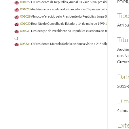
PT/PR
001027
O Presidente da República, Aníbal Cavaco Silva, preside a reunião do 
001028
Audiência concedida ao Embaixador do Chipre em Lisboa, Andreas Piris
Tipo
001029
Almoço oferecido pelo Presidente da República Jorge Sampaio ao Minis
001030
Reunião do Conselho de Estado, a 14 de maio de 1999
1996-06-19/1996
Atribu
001031
Deslocação do Presidente da República e Senhora de Jorge Sampaio, a 
Títu
(...)
008331
O Presidente Marcelo Rebelo de Sousa visita a 21.ª edição da Vindour
Audiên
dos Ne
Guterr
Dat
2013-
Dim
4 doc. 
Ext