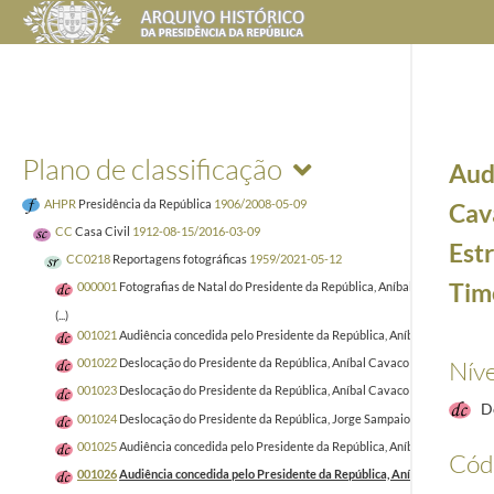
Plano de classificação
Aud
AHPR
Presidência da República
1906/2008-05-09
Cava
CC
Casa Civil
1912-08-15/2016-03-09
Est
CC0218
Reportagens fotográficas
1959/2021-05-12
Timo
000001
Fotografias de Natal do Presidente da República, Aníbal Cavaco Silva 
(...)
001021
Audiência concedida pelo Presidente da República, Aníbal Cavaco Silva
Níve
001022
Deslocação do Presidente da República, Aníbal Cavaco Silva, ao Porto,
001023
Deslocação do Presidente da República, Aníbal Cavaco Silva, aos Conc
D
001024
Deslocação do Presidente da República, Jorge Sampaio, ao Palácio da A
001025
Audiência concedida pelo Presidente da República, Aníbal Cavaco Silva,
Códi
001026
Audiência concedida pelo Presidente da República, Aníbal Cavaco Silv