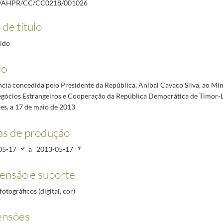
/AHPR/CC/CC0218/001026
Conselho de Estado, a 20 de maio de 2013
2013-05-20/2013-05-20
his, a 13 de maio de 1999
1999-05-13/1999-05-13
 de título
tro dos Negócios Estrangeiros, Jaime Gama, ao Governador de Macau, General Rocha Vieira, 
-06-19
ído
Projetos de Luta Contra a Pobreza, de 16 a 19 de dezembro de 1998
1998-12-16/1998-12-19
lo
o | Wine and History, Festa Pombalina, sendo homenageado como Cidadão Honorário de São Joã
cia concedida pelo Presidente da República, Aníbal Cavaco Silva, ao Min
gócios Estrangeiros e Cooperação da República Democrática de Timor-Le
es, a 17 de maio de 2013
as de produção
05-17
a
2013-05-17
ensão e suporte
fotográficos (digital, cor)
ensões