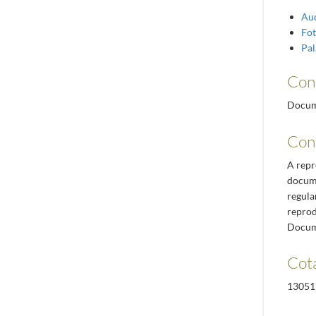
Aud
Fot
Pal
Con
Docume
Con
A repr
docume
regula
reprod
Docum
Cota
13051