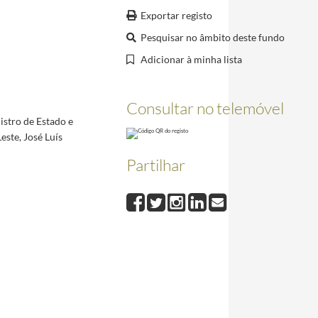
Exportar registo
Pesquisar no âmbito deste fundo
ao Embaixador Santana Carlos e a Manuel Magalhães e Silva, no Palácio de Belém, a 14 de ma
Adicionar à minha lista
Consultar no telemóvel
o da Pesqueira e recebido a Chave de Honra da vila, a 2 de setembro de 2023
2023-09-02/202
istro de Estado e
ste, José Luís
Partilhar