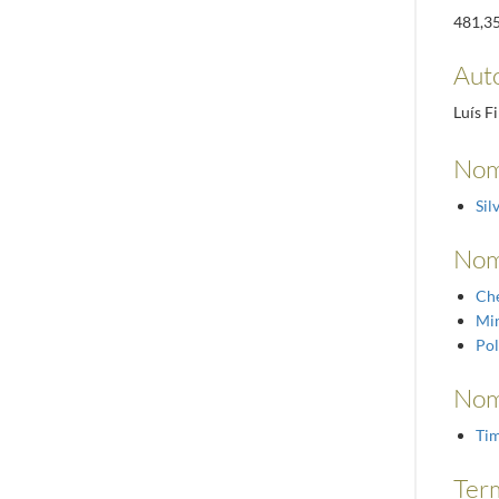
481,3
Auto
Luís F
Nom
Sil
Nom
Che
Min
Pol
Nom
Tim
Term