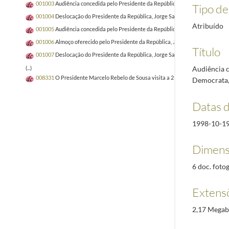
001003
Audiência concedida pelo Presidente da República, Jorge Sampaio, à Di
Tipo de 
001004
Deslocação do Presidente da República, Jorge Sampaio, ao Porto, para 
Atribuído
001005
Audiência concedida pelo Presidente da República, Jorge Sampaio, a cid
001006
Almoço oferecido pelo Presidente da República, Jorge Sampaio, ao Prof
Título
001007
Deslocação do Presidente da República, Jorge Sampaio, a Setúbal, de 1
Audiência c
(...)
008331
O Presidente Marcelo Rebelo de Sousa visita a 21.ª edição da Vindour
Democrata,
Datas 
1998-10-1
Dimens
6 doc. fotog
Extens
2,17 Megab