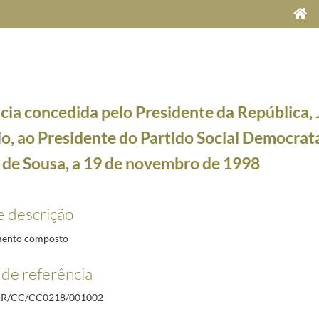
cia concedida pelo Presidente da República, 
o, ao Presidente do Partido Social Democrat
 de Sousa, a 19 de novembro de 1998
e Maria Cavaco Silva, a 5 de dezembro de 2012
2012-12-05/2012-12-05
e descrição
para a Cerimónia de Instalação do Novo Tribunal Europeu dos Direitos do Homem, de 2 a 4 de
eputada, membro da Comissão Executiva do Partido Ecologista "Os Verdes", Isabel de Castro, 
ento composto
Secretário-Geral do Partido Comunista Português, Carlos Carvalhas, a 19 de novembro de 199
de referência
3 de maio de 2013
2013-05-03/2013-05-03
Presidente do CDS/PP-Partido Popular, Paulo Portas, a 19 de novembro de 1998
1998-10-19/1
R/CC/CC0218/001002
 Presidente do Partido Social Democrata, Marcelo Rebelo de Sousa, a 19 de novembro de 1998