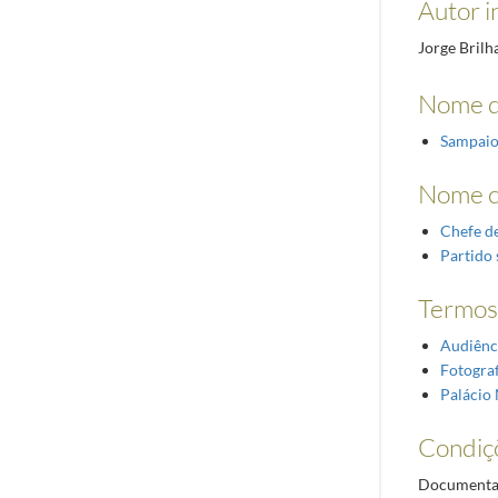
Autor i
Jorge Brilh
Nome d
Sampaio
Nome 
Chefe d
Partido
Termos 
Audiênc
Fotograf
Palácio 
Condiç
Documentaçã