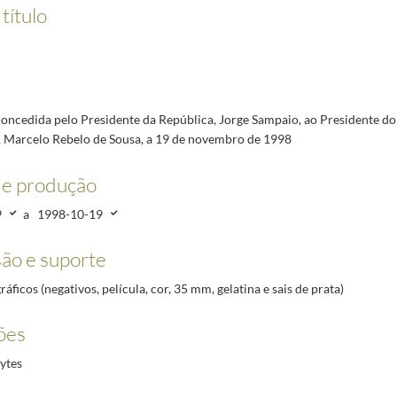
reção do Partido Social Democrata, a 10 de maio de 1999
1999-05-10/1999-05-10
título
o Congresso do Ministério Público, Jornadas Empresariais da Associação Industrial Portuense
adão de Vila Nova de Gaia (?), a 10 de maio de 1999
1999-05-10/1999-05-10
. Marcelo Rebelo de Sousa, no Palácio de Belém, a 10 de Maio de 1999
1999-05-10/1999-05-10
0 a 11 de maio de 1999
1999-05-10/1999-05-11
oncedida pelo Presidente da República, Jorge Sampaio, ao Presidente do 
o | Wine and History, Festa Pombalina, sendo homenageado como Cidadão Honorário de São Joã
 Marcelo Rebelo de Sousa, a 19 de novembro de 1998
de produção
9
a
1998-10-19
ão e suporte
ráficos (negativos, película, cor, 35 mm, gelatina e sais de prata)
ões
ytes