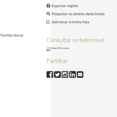
Exportar registo
 e Feira do Empreendedor, a 20 de novembro de 1998
1998-10-20/1998-10-20
Pesquisar no âmbito deste fundo
Adicionar à minha lista
Partido Social
Consultar no telemóvel
o da Pesqueira e recebido a Chave de Honra da vila, a 2 de setembro de 2023
2023-09-02/202
Partilhar