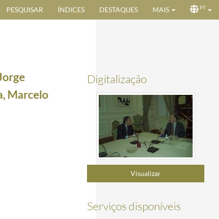
PESQUISAR
ÍNDICES
DESTAQUES
MAIS
PT
Jorge
Digitalização
a, Marcelo
 novembro de 1998
1998-10-03/1998-10-03
a 19 de novembro de 1998
1998-10-19/1998-10-19
Visualizar
8
1998-10-19/1998-10-19
998-10-19
Serviços disponíveis
1998-10-19/1998-10-19