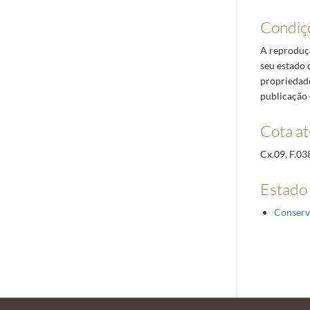
Condiç
A reproduçã
seu estado 
propriedade
publicação 
Cota at
Cx.09, F.03
Estado
Conserv