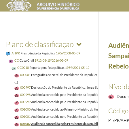
Plano de classificação
Audiên
AHPR
Presidência da República
1906/2008-05-09
Sampai
CC
Casa Civil
1912-08-15/2016-03-09
Rebelo
CC0218
Reportagens fotográficas
1959/2021-05-12
000001
Fotografias de Natal do Presidente da República, Aníbal Cavaco Silva 
(...)
Nível d
000997
Deslocação do Presidente da República, Jorge Sampaio, a Estrasburgo 
000998
Audiência concedida pelo Presidente da República, Jorge Sampaio, à d
Docum
000999
Audiência concedida pelo Presidente da República, Jorge Sampaio, ao 
Código 
001000
Audiência concedida ao Primeiro-Ministro da Hungria, Viktor Orbán, a 
001001
Audiência concedida pelo Presidente da República, Jorge sampaio, ao 
PT/PR/AHP
001002
Audiência concedida pelo Presidente da República, Jorge Sampaio, ao