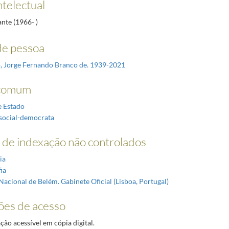
ntelectual
ante (1966- )
e pessoa
, Jorge Fernando Branco de. 1939-2021
comum
e Estado
 social-democrata
de indexação não controlados
ia
ia
Nacional de Belém. Gabinete Oficial (Lisboa, Portugal)
ões de acesso
o acessível em cópia digital.