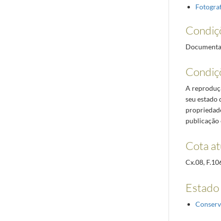
Fotograf
Condiç
Documentaçã
Condiç
A reproduçã
seu estado 
propriedade
publicação 
Cota at
Cx.08, F.10
Estado
Conserv