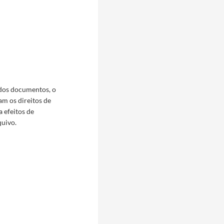
 dos documentos, o
am os direitos de
a efeitos de
quivo.