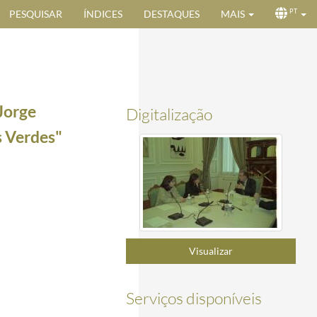
PESQUISAR
ÍNDICES
DESTAQUES
MAIS
PT
Jorge
Digitalização
s Verdes"
98-09-20/1998-09-23
Visualizar
-29
Serviços disponíveis
9-29/1998-09-29