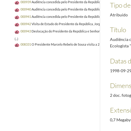
000939
Audiência concedida pelo Presidente da República, Jorge Sampaio, ao Em
Tipo de 
000940
Audiência concedida pelo Presidente da República, Jorge Sampaio, à C
Atribuído
000941
Audiência concedida pelo Presidente da República, Jorge Sampaio, à Pr
000942
Visita de Estado do Presidente da República, Jorge Sampaio, à República
Título
000943
Deslocação do Presidente da República e Senhora de Jorge Sampaio, ao 
Audiência c
(...)
008331
O Presidente Marcelo Rebelo de Sousa visita a 21.ª edição da Vindour
Ecologista 
Datas 
1998-09-2
Dimens
2 doc. fotog
Extens
0,7 Megaby