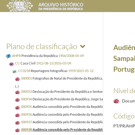
Plano de classificação
Audiên
AHPR
Presidência da República
1906/2008-05-09
Sampai
CC
Casa Civil
1912-08-15/2016-03-09
Portug
CC0218
Reportagens fotográficas
1959/2021-05-12
000001
Fotografias de Natal do Presidente da República, Aníbal Cavaco Silva 
(...)
Nível d
000933
Deslocação do Presidente da República e Senhora de Jorge Sampaio, a Be
000934
Deslocação do Presidente da República, Jorge Sampaio, à ante-estreia do
Docum
000935
Audiência concedida pelo Presidente da República, Jorge Sampaio, a 
Código 
000936
Audiência concedida pelo Presidente da República, Jorge Sampaio, a u
000937
Audiência concedida pelo Presidente da República, Jorge Sampaio, a 
PT/PR/AHP
000938
Audiência concedida pelo Presidente da República, Jorge Sampaio, a 