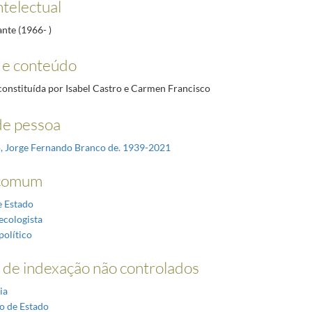
ntelectual
ante (1966- )
 e conteúdo
onstituída por Isabel Castro e Carmen Francisco
e pessoa
, Jorge Fernando Branco de. 1939-2021
comum
e Estado
ecologista
político
de indexação não controlados
ia
o de Estado