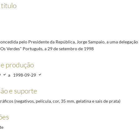
baixador do Reino da Tailândia, Sr. Visoot Tuvayanond (?), a 28 de setembro de 1998
1998-09
título
omissão Organizadora do "Telework 98"(?), a 30 de setembro de 1998
1998-09-30/1998-09-30
esidente do Parlamento da Finlândia, Senhora Ritt Uosukainen (?), a 30 de setembro de 1998
1
 da Hungria, de 11 a 15 de abril de 1999
1999-04-11/1999-04-15
Porto e Vila Nova de Gaia, a 1 e 2 de outubro de 1998
1998-10-02/1998-10-02
oncedida pelo Presidente da República, Jorge Sampaio, a uma delegação
o | Wine and History, Festa Pombalina, sendo homenageado como Cidadão Honorário de São Joã
"Os Verdes" Português, a 29 de setembro de 1998
de produção
9
a
1998-09-29
ão e suporte
ráficos (negativos, película, cor, 35 mm, gelatina e sais de prata)
ões
te