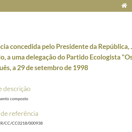
cia concedida pelo Presidente da República, 
o, a uma delegação do Partido Ecologista "O
uês, a 29 de setembro de 1998
e Maria Cavaco Silva, a 5 de dezembro de 2012
2012-12-05/2012-12-05
e descrição
ja, Aljustrel, Castro Verde , Ferreira do Alentejo e Moura, de 20 a 23 de setembro de 1998
19
 filme "Jaime", no Fórum Lisboa, a 7 de abril de 1999
1999-04-07/1999-04-07
ento composto
Vasco Graça Moura, em setembro de 1998
1998-09/1998-09
de referência
ma delegação do Partido Popular, a 29 de setembro de 1998
1998-09-29/1998-09-29
uma delegação do Partido Comunista Português, a 29 de setembro de 1998
1998-09-29/1998-09
R/CC/CC0218/000938
uma delegação do Partido Ecologista "Os Verdes" Português, a 29 de setembro de 1998
1998-0