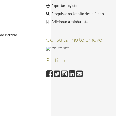
-28/1998-09-28
Exportar registo
Pesquisar no âmbito deste fundo
998-09-30/1998-09-30
Adicionar à minha lista
 do Partido
Consultar no telemóvel
o da Pesqueira e recebido a Chave de Honra da vila, a 2 de setembro de 2023
2023-09-02/202
Partilhar