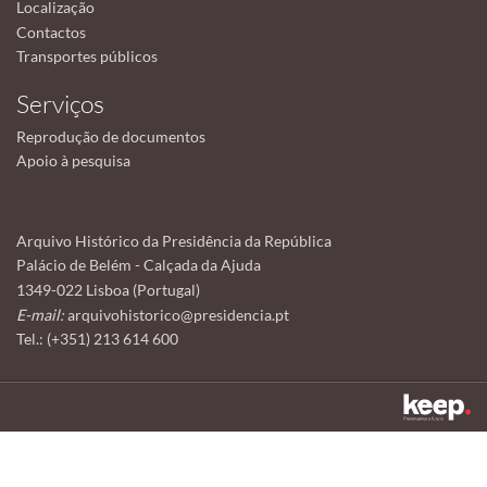
Localização
Contactos
Transportes públicos
Serviços
Reprodução de documentos
Apoio à pesquisa
Arquivo Histórico da Presidência da República
Palácio de Belém - Calçada da Ajuda
1349-022 Lisboa (Portugal)
E-mail:
arquivohistorico@presidencia.pt
Tel.: (+351) 213 614 600
Este sítio utiliza cookies para tornar a sua utilização mais agradável.
Ao continuar a utilizá-lo reconhece e aceita a nossa
política de cookies