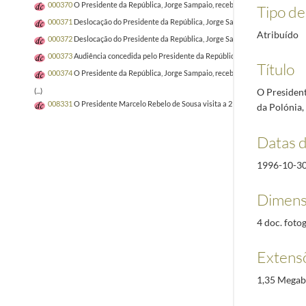
000370
O Presidente da República, Jorge Sampaio, recebe as cartas credencia
Tipo de 
000371
Deslocação do Presidente da República, Jorge Sampaio, ao Estádio da Luz
Atribuído
000372
Deslocação do Presidente da República, Jorge Sampaio, e da Senhora D.
000373
Audiência concedida pelo Presidente da República, Jorge Sampaio, ao E
Título
000374
O Presidente da República, Jorge Sampaio, recebe as cartas credenciai
O President
(...)
008331
O Presidente Marcelo Rebelo de Sousa visita a 21.ª edição da Vindour
da Polónia,
Datas 
1996-10-3
Dimens
4 doc. fotog
Extens
1,35 Megab