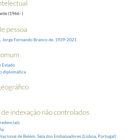
ntelectual
ante (1966- )
e pessoa
, Jorge Fernando Branco de. 1939-2021
comum
e Estado
o diplomática
eográfico
de indexação não controlados
redenciais
ia
Nacional de Belém. Sala dos Embaixadores (Lisboa, Portugal)