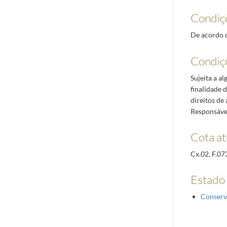
Condiç
De acordo c
Condiç
Sujeita a a
finalidade 
direitos de
Responsável
Cota at
Cx.02, F.07
Estado
Conserv