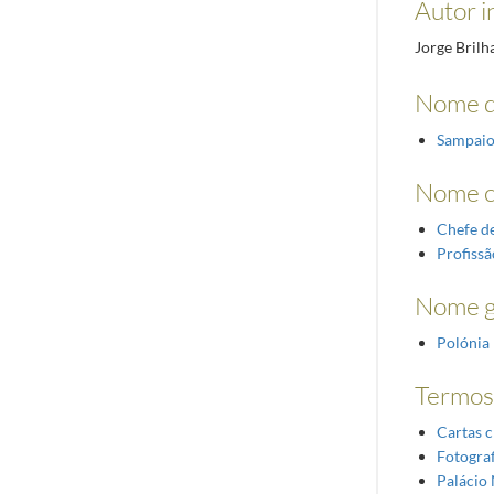
Autor i
Jorge Brilh
Nome d
Sampaio
Nome 
Chefe d
Profissã
Nome g
Polónia
Termos 
Cartas c
Fotograf
Palácio 