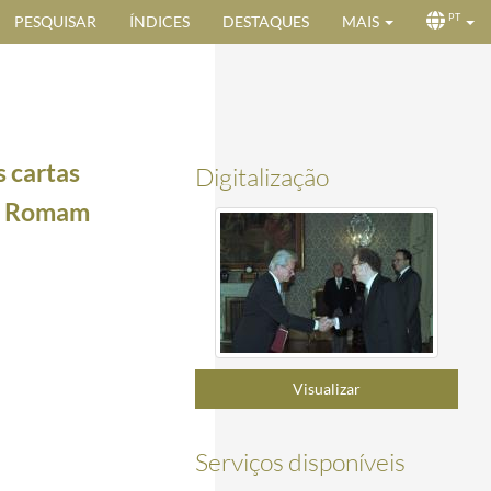
PESQUISAR
ÍNDICES
DESTAQUES
MAIS
PT
s cartas
Digitalização
a, Romam
03-05
 a 5 de março de 1997
1997-03-05/1997-03-05
Visualizar
0-29/1996-10-29
-10-29/1996-10-29
Serviços disponíveis
-30/1996-10-30