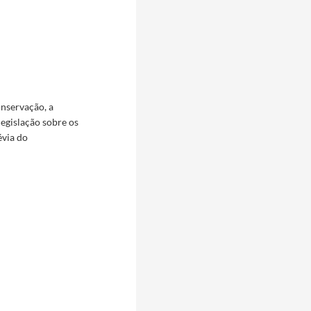
onservação, a
legislação sobre os
évia do