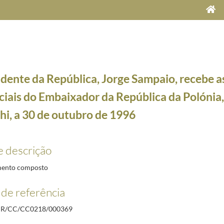
dente da República, Jorge Sampaio, recebe a
ciais do Embaixador da República da Polóni
hi, a 30 de outubro de 1996
e Maria Cavaco Silva, a 5 de dezembro de 2012
2012-12-05/2012-12-05
e descrição
Presidente do PSD dos Açores, Carlos da Costa Neves, a 5 de março de 1997
1997-03-05/1997-
 Representante Especial do Secretário-Geral da ONU para Timor, Embaixador Jamsheed Marker,
ento composto
arcelo Rebelo de Sousa, a 6 de março de 1997
1997-03-06/1997-03-06
de referência
o da exposição "Jovens Criadores 96", na Cordoaria Nacional, a 29 de outubro de 1996
1996-1
nçamento da Fotobiografia "O Mundo de Ruben A.", no Teatro D. Maria II, a 29 de outubro
1996
R/CC/CC0218/000369
is do Embaixador da República da Polónia, Romam Czyzychi, a 30 de outubro de 1996
1996-10