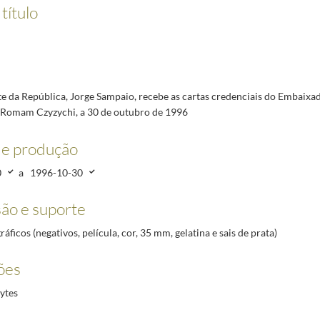
is do Embaixador da República do Iémen, Mohamed Abdailah, a 30 de outubro
1996-06-19/1996
título
, onde assistiu ao jogo de futebol entre o Benfica e o Fiorentina, para a 1.ª Mão dos Quartos d
 Maria José Ritta, ao Porto e a Coimbra, no âmbito das Comemorações do Dia Internacional da
mbaixador do Brasil, Sr. Jorge Bornhausen, a 11 de março de 1997
1997-03-11/1997-03-11
s da Embaixadora da Guatemala, Gloria Passarelli de Chirouze, a 30 de outubro de 1996
1996-
e da República, Jorge Sampaio, recebe as cartas credenciais do Embaixa
o | Wine and History, Festa Pombalina, sendo homenageado como Cidadão Honorário de São Joã
 Romam Czyzychi, a 30 de outubro de 1996
de produção
0
a
1996-10-30
ão e suporte
ráficos (negativos, película, cor, 35 mm, gelatina e sais de prata)
ões
ytes