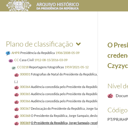
Plano de classificação
O Presi
AHPR
Presidência da República
1906/2008-05-09
creden
CC
Casa Civil
1912-08-15/2016-03-09
Czyzyc
CC0218
Reportagens fotográficas
1959/2021-05-12
000001
Fotografias de Natal do Presidente da República, Aníbal Cavaco Silva 
(...)
Nível d
000364
Audiência concedida pelo Presidente da República, Jorge Sampaio, ao 
000365
Audiência concedida pelo Presidente da República, Jorge Sampaio, ao
Docum
000366
Audiência concedida pelo Presidente da República, Jorge Sampaio, a M
Código 
000367
Deslocação do Presidente da República, Jorge Sampaio, ao encerrament
000368
O Presidente da República, Jorge Sampaio, desloca-se à cerimónia de la
PT/PR/AHP
000369
O Presidente da República, Jorge Sampaio, recebe as cartas credencia