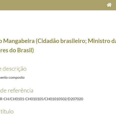
 Mangabeira (Cidadão brasileiro; Ministro d
res do Brasil)
e descrição
ros
ento composto
de referência
 Madrid)
1927-07-14/1928-04-07
Olimpico Francês de Saint Hubert Club e da Sociedade Le Pistolet)
1927-09-02/1927-10-26
PR-CH/CH0101-CH010105/CH01010502/D207020
scola Superior de Arquitetura e do Instituto de Belas Artes)
1927-07-16/1928-12-14
título
8