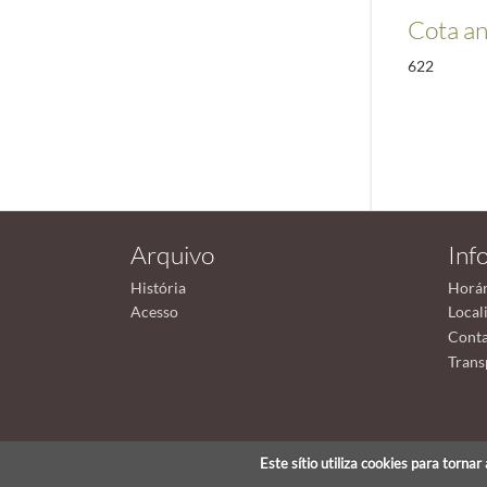
Cota an
622
Arquivo
Inf
História
Horár
Acesso
Local
Conta
Trans
Este sítio utiliza cookies para torna