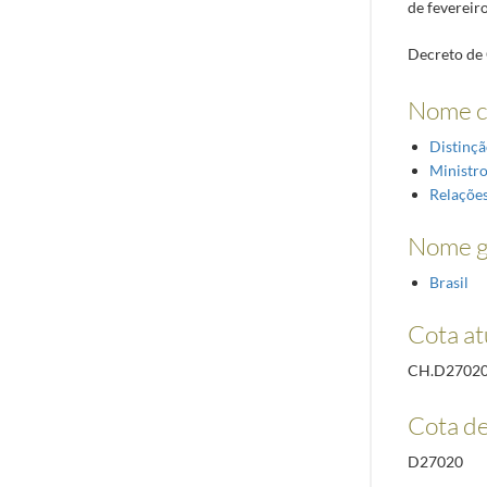
de fevereir
Decreto de 
Nome 
Distinçã
Ministr
Relações
Nome g
Brasil
Cota at
CH.D2702
Cota de
D27020