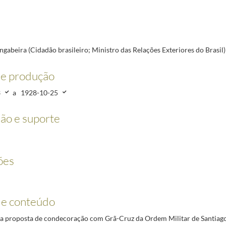
rasileira e Academia das Ciências; antigo Ministro Plenipotenciário)
1923-06-28/1927-11-22
xteriores do Brasil)
1928-02-13/1928-10-25
-02-19/1975-04-05
no Comité Permanente Interaliados; Presidente de Honra de l'Oeuvre Nationale des Invalide
gabeira (Cidadão brasileiro; Ministro das Relações Exteriores do Brasil)
as)
1923-12-10/1925-09-08
ão das Reparações, Presidente do Comité France-Portugal)
1924-03-10/1924-05-23
de produção
ística do Norte da França "[Le] Télégramme")
1923-10-27/1926-02-23
3
a
1928-10-25
e Aviação Francesa)
1930-10-07/1931-10-01
ão e suporte
ões
 e conteúdo
 proposta de condecoração com Grã-Cruz da Ordem Militar de Santiago