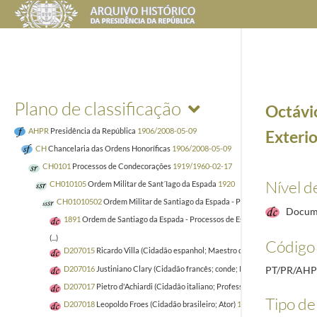
Plano de classificação
Octávio
AHPR
Presidência da República
1906/2008-05-09
Exterio
CH
Chancelaria das Ordens Honoríficas
1906/2008-05-09
CH0101
Processos de Condecorações
1919/1960-02-17
Nível d
CH010105
Ordem Militar de Sant´Iago da Espada
1920
CH01010502
Ordem Militar de Santiago da Espada - Processos de Estrangei
Docum
1891
Ordem de Santiago da Espada - Processos de Estrangeiros
1920/1952
(...)
Código 
D207015
Ricardo Villa (Cidadão espanhol; Maestro da Banda Municipal de
D207016
Justiniano Clary (Cidadão francês; conde; Presidente do Comité 
PT/PR/AH
D207017
Pietro d'Achiardi (Cidadão italiano; Professor de Arquitetura da E
Tipo de 
D207018
Leopoldo Froes (Cidadão brasileiro; Ator)
1927-10-19/1929-01-0