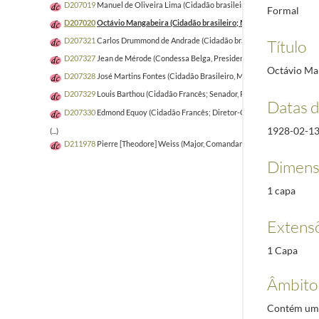
D207019
Manuel de Oliveira Lima (Cidadão brasileiro; Sócio da Academia B
Formal
D207020
Octávio Mangabeira (Cidadão brasileiro; Ministro das Relações E
D207321
Carlos Drummond de Andrade (Cidadão brasileiro; Escritor)
1975
Título
D207327
Jean de Mérode (Condessa Belga, Presidente da Delegação Belga 
Octávio Man
D207328
José Martins Fontes (Cidadão Brasileiro, Médico; homem de Letr
D207329
Louis Barthou (Cidadão Francês; Senador, Presidente da Comiss
Datas 
D207330
Edmond Equoy (Cidadão Francês; Diretor-Geral da Empresa Jornal
1928-02-1
(...)
D211978
Pierre [Theodore] Weiss (Major, Comandante do 34º Regimento d
Dimens
1 capa
Extens
1 Capa
Âmbito
Contém uma