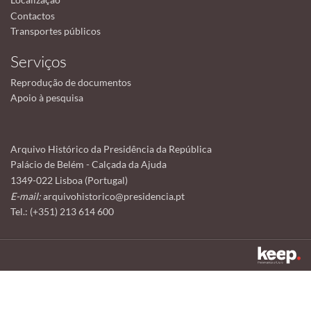
Contactos
Transportes públicos
Serviços
Reprodução de documentos
Apoio à pesquisa
Arquivo Histórico da Presidência da República
Palácio de Belém - Calçada da Ajuda
1349-022 Lisboa (Portugal)
E-mail:
arquivohistorico@presidencia.pt
Tel.: (+351) 213 614 600
Este sítio utiliza cookies para tornar a sua utilização mais agradável.
Ao continuar a utilizá-lo reconhece e aceita a nossa
política de cookies