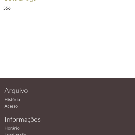
556
Arquivo
História
Acesso
Informações
Horário
Localização