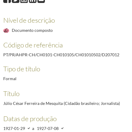
D207011
Bjorn Helland Hansen (Cidadão norueguês; Diretor do Instituto
D207012
Júlio César Ferreira de Mesquita (Cidadão brasileiro; Jornalista)
D207013
Francesco de Pinedo (Cidadão italiano; marquês de Pinedo; Coro
Nível de descrição
D207014
Ataúlfo Nápoles de Paiva (Cidadão brasileiro; Juiz do Tribunal d
Documento composto
D207015
Ricardo Villa (Cidadão espanhol; Maestro da Banda Municipal de
D207016
Justiniano Clary (Cidadão francês; conde; Presidente do Comité 
Código de referência
D207017
Pietro d'Achiardi (Cidadão italiano; Professor de Arquitetura da E
(...)
PT/PR/AHPR-CH/CH0101-CH010105/CH01010502/D207012
D211978
Pierre [Theodore] Weiss (Major, Comandante do 34º Regimento d
Tipo de título
Formal
Título
Júlio César Ferreira de Mesquita (Cidadão brasileiro; Jornalista)
Datas de produção
1927-01-29
a
1927-07-08