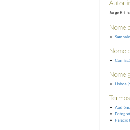
Autor i
Jorge Brilh
Nome d
Sampaio
Nome 
Comissá
Nome g
Lisboa (d
Termos 
Audiênc
Fotograf
Palácio 