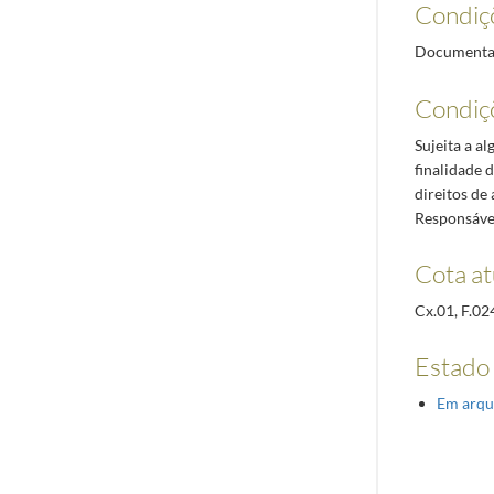
Condiç
Documentaçã
Condiç
Sujeita a a
finalidade 
direitos de
Responsável
Cota at
Cx.01, F.02
Estado
Em arqu