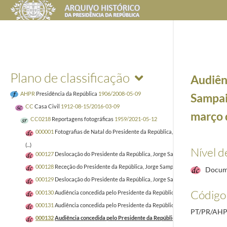
Plano de classificação
Audiên
AHPR
Presidência da República
1906/2008-05-09
Sampaio
CC
Casa Civil
1912-08-15/2016-03-09
março 
CC0218
Reportagens fotográficas
1959/2021-05-12
000001
Fotografias de Natal do Presidente da República, Aníbal Cavaco Silva 
(...)
Nível d
000127
Deslocação do Presidente da República, Jorge Sampaio, ao Jardim Vas
000128
Receção do Presidente da República, Jorge Sampaio, ao Primeiro-Minist
Docum
000129
Deslocação do Presidente da República, Jorge Sampaio, à Culturgest n
Código 
000130
Audiência concedida pelo Presidente da República, Jorge Sampaio, ao 
000131
Audiência concedida pelo Presidente da República, Jorge Sampaio, ao Pr
PT/PR/AHP
000132
Audiência concedida pelo Presidente da República, Jorge Sampaio, à C