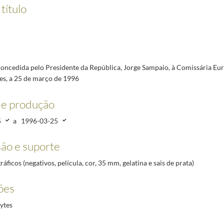
onfederação de Indústria Portuguesa, a 22 de março de 1996
1996-03-22/1996-03-22
título
nfederação dos Agricultores de Portugal, a 22 de março de 1996
1996-03-22/1996-03-22
onfederação do Comércio e Serviços de Portugal, a 22 de março de 1996
1996-03-22/1996-03-
Queluz no âmbito da cerimónia de entrega do Prémio Pessoa a Vasco da Graça Moura, a 26 de 
itores no âmbito do lançamento do livro História dos Municípios e Poder Local do Prof. César 
oncedida pelo Presidente da República, Jorge Sampaio, à Comissária Eur
o | Wine and History, Festa Pombalina, sendo homenageado como Cidadão Honorário de São Joã
s, a 25 de março de 1996
de produção
5
a
1996-03-25
ão e suporte
ráficos (negativos, película, cor, 35 mm, gelatina e sais de prata)
ões
ytes