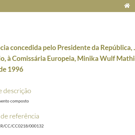
cia concedida pelo Presidente da República, 
, à Comissária Europeia, Minika Wulf Mathie
de 1996
e Maria Cavaco Silva, a 5 de dezembro de 2012
2012-12-05/2012-12-05
e descrição
co da Gama no âmbito das comemorações do Dia Mundial da Árvore, a 21 de março de 1996
199
ro, António Guterres, para a primeira reunião de trabalho, a 14 de março de 1996
1996-03-14/
ento composto
o âmbito do lançamento do Semanário Já, a 14 de março de 1996
1996-03-14/1996-03-14
de referência
Presidente da Comissão dos Negócios Estrangeiros do Bundestag, Karl Heinz Hornhues, a 25 d
of. Jorge Miranda e à Prof.ª Isabel Colaço, a 25 de março de 1996
1996-03-25/1996-03-25
R/CC/CC0218/000132
omissária Europeia, Minika Wulf Mathies, a 25 de março de 1996
1996-03-25/1996-03-25