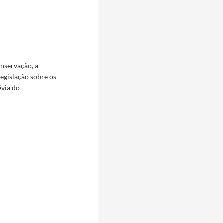
onservação, a
legislação sobre os
évia do