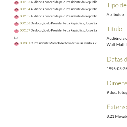
000133
Audiência concedida pelo Presidente da República, Jorge Sampaio, à C
Tipo de 
000134
Audiência concedida pelo Presidente da República, Jorge Sampaio, à Co
Atribuído
000135
Audiência concedida pelo Presidente da República, Jorge Sampaio, à C
000136
Deslocação do Presidente da República, Jorge Sampaio, ao Palácio de 
Título
000137
Deslocação do Presidente da República, Jorge Sampaio, ao Círculo de Le
Audiência c
(...)
008331
O Presidente Marcelo Rebelo de Sousa visita a 21.ª edição da Vindour
Wulf Mathie
Datas 
1996-03-2
Dimens
9 doc. fotog
Extens
8,21 Megab