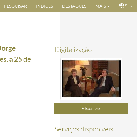
PESQUISAR
ÍNDICES
DESTAQUES
MAIS
PT
Jorge
Digitalização
s, a 25 de
6-03-21/1996-03-21
1996-03-14
Visualizar
e março de 1996
1996-03-25/1996-03-25
Serviços disponíveis