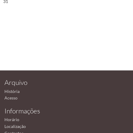
31
Arquivo
História
Acesso
Informações
Horário
Localização