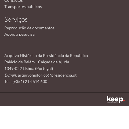
Contactos
Transportes públicos
Serviços
Reprodução de documentos
Apoio à pesquisa
Arquivo Histórico da Presidência da República
Palácio de Belém - Calçada da Ajuda
1349-022 Lisboa (Portugal)
E-mail:
arquivohistorico@presidencia.pt
Tel.: (+351) 213 614 600
Este sítio utiliza cookies para tornar a sua utilização mais agradável.
Ao continuar a utilizá-lo reconhece e aceita a nossa
política de cookies