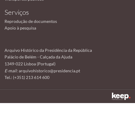
Serviços
Reprodução de documentos
Apoio à pesquisa
Arquivo Histórico da Presidência da República
Palácio de Belém - Calçada da Ajuda
1349-022 Lisboa (Portugal)
E-mail:
arquivohistorico@presidencia.pt
Tel.: (+351) 213 614 600
Este sítio utiliza cookies para tornar a sua utilização mais agradável.
Ao continuar a utilizá-lo reconhece e aceita a nossa
política de cookies
Aceitar