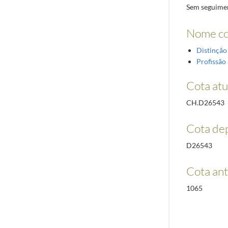
Sem seguimen
Nome c
Distinção
Profissão 
Cota atu
CH.D26543
Cota de
D26543
Cota ant
1065