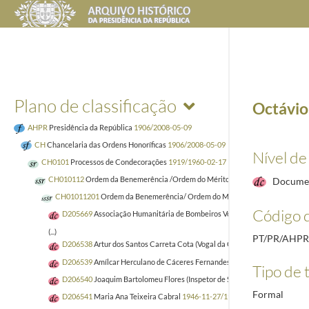
Plano de classificação
Octávio 
AHPR
Presidência da República
1906/2008-05-09
CH
Chancelaria das Ordens Honoríficas
1906/2008-05-09
Nível de
CH0101
Processos de Condecorações
1919/1960-02-17
CH010112
Ordem da Benemerência /Ordem do Mérito
1929
Docume
CH01011201
Ordem da Benemerência/ Ordem do Mérito - Processos de Nac
Código d
D205669
Associação Humanitária de Bombeiros Voluntários de Aveiro
192
(...)
PT/PR/AHP
D206538
Artur dos Santos Carreta Cota (Vogal da Comissão Administrativa
D206539
Amílcar Herculano de Cáceres Fernandes (Vogal da Comissão Admi
Tipo de t
D206540
Joaquim Bartolomeu Flores (Inspetor de Saúde)
1946-11-07/1959
Formal
D206541
Maria Ana Teixeira Cabral
1946-11-27/1947-03-22