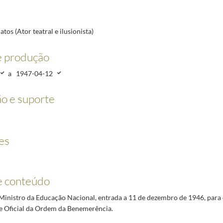
ro)
1946-12-02/1952-10-20
4-12
21
tos (Ator teatral e ilusionista)
e produção
1947-02-03/1948-02-27
a
1947-04-12
 Guimarães)
1947-02-03/1952-10-21
o e suporte
-08-01
es
e conteúdo
Ministro da Educação Nacional, entrada a 11 de dezembro de 1946, par
e Oficial da Ordem da Benemerência.