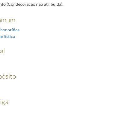
to (Condecoração não atribuída).
omum
 honorífica
artística
al
pósito
iga