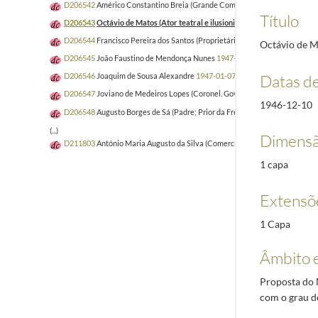
D206542
Américo Constantino Breia (Grande Comerciante do Rio de Janei
Título
D206543
Octávio de Matos (Ator teatral e ilusionista)
1946-12-10/1947-0
D206544
Francisco Pereira dos Santos (Proprietário)
1946-12-27/1959-07-
Octávio de Ma
D206545
João Faustino de Mendonça Nunes
1947-01-07/1959-07-21
Datas d
D206546
Joaquim de Sousa Alexandre
1947-01-07/1959-07-21
D206547
Joviano de Medeiros Lopes (Coronel. Governador Civil do Porto)
1946-12-10
D206548
Augusto Borges de Sá (Padre; Prior da Freguesia de S. Sebastião,
(...)
Dimensã
D211803
António Maria Augusto da Silva (Comerciante)
1945-05-05/1959
1 capa
Extensõ
1 Capa
Âmbito 
Proposta do 
com o grau d