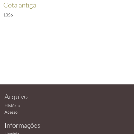
Cota antiga
1056
Arquivo
História
Acesso
Informações
Horário