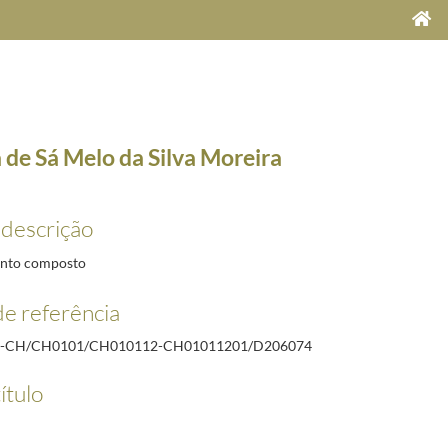
 de Sá Melo da Silva Moreira
 descrição
nto composto
ionais
1924-02-06/2002-10-10
e referência
9-02-08/1929-03-14
R-CH/CH0101/CH010112-CH01011201/D206074
ítulo
29