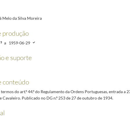
á Melo da Silva Moreira
6-29
e produção
07-04
-23/1959-06-29
a
1959-06-29
 Brandão
1932-07-23/1933-03-11
o e suporte
-08-01
e conteúdo
termos do art.º 44.º do Regulamento da Ordens Portuguesas, entrada a 23
e Cavaleiro. Publicado no DG n.º 253 de 27 de outubro de 1934.
al