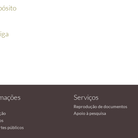
pósito
iga
rmações
Serviços
Reprodução de documentos
ção
Apoio à pesquisa
os
tes públicos