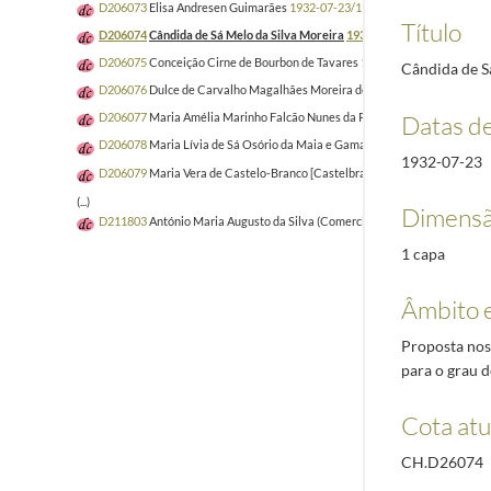
D206073
Elisa Andresen Guimarães
1932-07-23/1959-07-01
Título
D206074
Cândida de Sá Melo da Silva Moreira
1932-07-23/1959-06-29
D206075
Conceição Cirne de Bourbon de Tavares
1932-07-23/1932-07-23
Cândida de S
D206076
Dulce de Carvalho Magalhães Moreira de Sá
1932-07-23/1959-0
Datas d
D206077
Maria Amélia Marinho Falcão Nunes da Ponte
1932-07-23/1959-
D206078
Maria Lívia de Sá Osório da Maia e Gama Nosolini Leão
1932-07
1932-07-23
D206079
Maria Vera de Castelo-Branco [Castelbranco] Machado de Paiva
(...)
Dimensã
D211803
António Maria Augusto da Silva (Comerciante)
1945-05-05/1959
1 capa
Âmbito 
Proposta nos 
para o grau d
Cota atu
CH.D26074