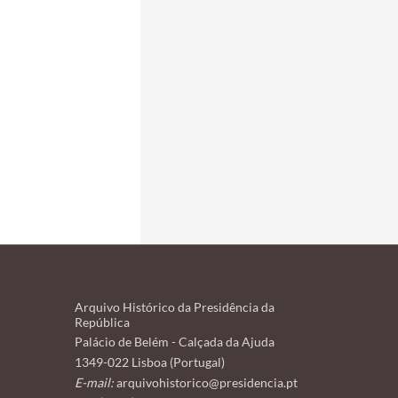
Arquivo Histórico da Presidência da
República
Palácio de Belém - Calçada da Ajuda
1349-022 Lisboa (Portugal)
E-mail:
arquivohistorico@presidencia.pt