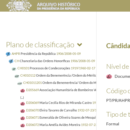
Plano de classificação
Cândida
AHPR
Presidência da República
1906/2008-05-09
CH
Chancelaria das Ordens Honoríficas
1906/2008-05-09
Nível de
CH0101
Processos de Condecorações
1919/1960-02-17
CH010112
Ordem da Benemerência /Ordem do Mérito
1929
Docume
CH01011201
Ordem da Benemerência/ Ordem do Mérito - Processos de Nac
Código d
D205669
Associação Humanitária de Bombeiros Voluntários de Aveiro
192
(...)
PT/PR/AHP
D206069
Maria Cecília Rios de Miranda Castro
1932-07-23/1959-06-29
D206070
Elvira Tavares de Carvalho
1932-07-23/1959-06-29
Tipo de t
D206071
Esmeralda de Oliveira Soares de Mesquita
1932-07-23/1959-06-
Formal
D206072
Maria Amélia Avides Moreira
1932-07-23/1953-01-13