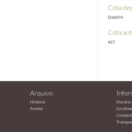
Cota de
D26074
Cota ant
427
Arquivo
Info
História
Horário
Acesso
Localiza
Contact
Transpor