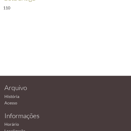
110
Arquivo
História
Acesso
Informações
Horário
Localização