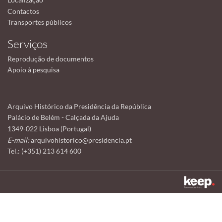
Contactos
Transportes públicos
Serviços
Reprodução de documentos
Apoio à pesquisa
Arquivo Histórico da Presidência da República
Palácio de Belém - Calçada da Ajuda
1349-022 Lisboa (Portugal)
E-mail:
arquivohistorico@presidencia.pt
Tel.: (+351) 213 614 600
Este sítio utiliza cookies para tornar a sua utilização mais agradável.
Ao continuar a utilizá-lo reconhece e aceita a nossa
política de cookies