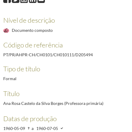
D205494
Ana Rosa Castelo da Silva Borges (Professora primária)
1960-05-0
D205495
Adelina do Carmo Guapo (Professora primária aposentada)
1960-0
D205496
Teresa Maria de Vasconcelos (Professora primária na situação de in
Nível de descrição
D205497
António Baptista de Almeida (Professor primário aposentado)
1960
Documento composto
D205498
José Maria Alves (Professor primário aposentado)
1960-05-09/196
D205499
José Baptista (Professor primário aposentado)
1960-05-09/1960-0
Código de referência
(...)
D212287
Diogo de Sousa Holstein Manoel (Secretário do Ministro da Educaç
PT/PR/AHPR-CH/CH0101/CH010111/D205494
Tipo de título
Formal
Título
Ana Rosa Castelo da Silva Borges (Professora primária)
Datas de produção
1960-05-09
a
1960-07-05