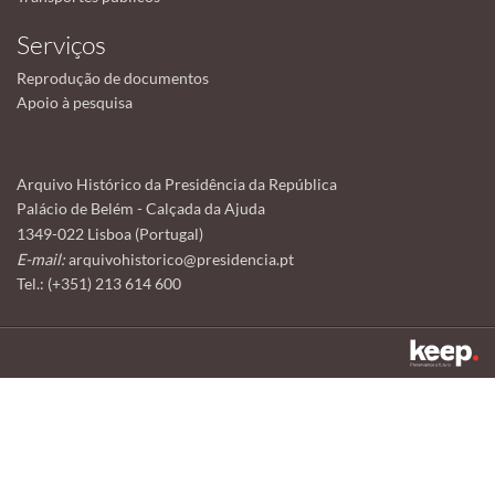
Serviços
Reprodução de documentos
Apoio à pesquisa
Arquivo Histórico da Presidência da República
Palácio de Belém - Calçada da Ajuda
1349-022 Lisboa (Portugal)
E-mail:
arquivohistorico@presidencia.pt
Tel.: (+351) 213 614 600
Este sítio utiliza cookies para tornar a sua utilização mais agradável.
Ao continuar a utilizá-lo reconhece e aceita a nossa
política de cookies
Aceitar