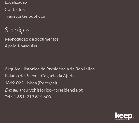
Localização
Contactos
Transportes públicos
Serviços
Reprodução de documentos
Apoio à pesquisa
Arquivo Histórico da Presidência da República
Palácio de Belém - Calçada da Ajuda
1349-022 Lisboa (Portugal)
E-mail:
arquivohistorico@presidencia.pt
Tel.: (+351) 213 614 600
Este sítio utiliza cookies para tornar a sua utilização mais agradável.
Ao continuar a utilizá-lo reconhece e aceita a nossa
política de cookies