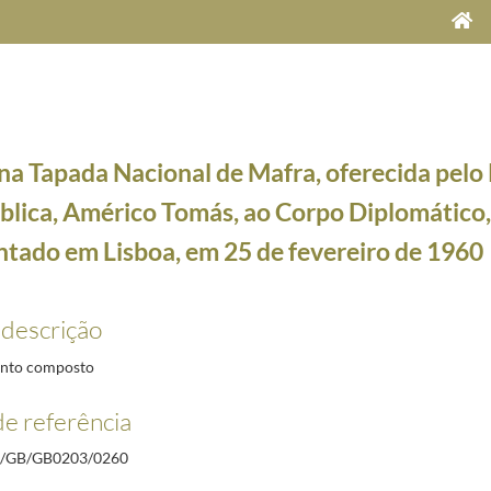
na Tapada Nacional de Mafra, oferecida pelo
blica, Américo Tomás, ao Corpo Diplomático,
ntado em Lisboa, em 25 de fevereiro de 1960
 Nacional de Belém em 23 de Março de 1929, ao Corpo Diplomático acreditado em Lisboa
1929-
 descrição
bleia Nacional e a Câmara Corporativa, do Presidente da República, Américo Tomás, em 9 d
vembro de 1965
1965-11-16/1965-12-14
nto composto
embro de 1969
1969-11-21/1969-12-01
e referência
bleia Nacional e a Câmara Corporativa, do Presidente da República, Américo Tomás, em 9 de
ovembro de 1973
1973-10-25/1973-11-27
/GB/GB0203/0260
blica, Américo Tomás, ao Corpo Diplomático, representado em Lisboa, em 25 de fevereiro de