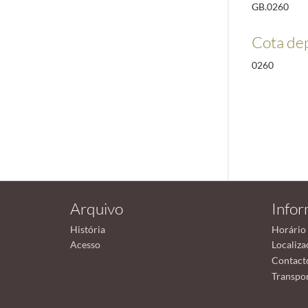
GB.0260
Cota de
0260
Arquivo
Info
História
Horário
Acesso
Localiza
Contact
Transpor