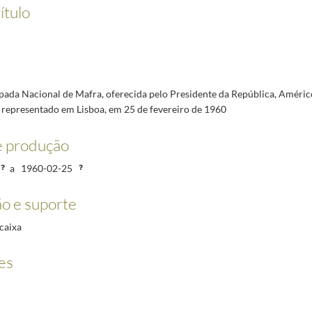
ca, Américo Tomás, ao Corpo Diplomático, na Tapada Nacional de Mafra, em 25 de fevereiro d
ítulo
 caçada oferecida pelo Presidente da República ao Corpo Diplomático.
1960-02-25/1960-02-2
 do Comandante e Oficiais do Cruzador da Marinha de Guerra Holandesa "Tromp", no Palácio d
do seu aniversário natalício, no Palácio da Cidadela de Cascais, em 24 de Novembro de 1939.
do Ministro dos Negócios Indígenas da União Sul-Africana, Deneys Reitz, no Palácio Naciona
da Divisão Naval espanhola, no Palácio Nacional de Belém, em 11 de abril de 1940
1940-03-3
pada Nacional de Mafra, oferecida pelo Presidente da República, Améri
 representado em Lisboa, em 25 de fevereiro de 1960
elém, de 26 de junho a 1 de julho de 1940
1940-06-17/1941-04-01
e produção
2002 16 Jan
2002-01-03/2002-02-16
a
1960-02-25
o e suporte
caixa
es