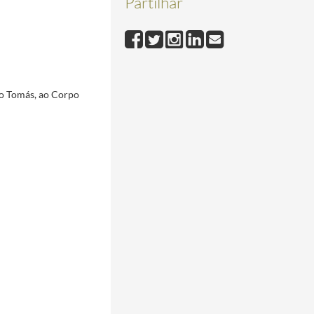
Partilhar
e 1960
1960-02-25/1960-02-25
5
e Belém, em 17 de janeiro de 1939.
1939-01-06/1939-01-20
1939-11-10/1939-11-30
l de Belém, em 9 de Dezembro de 1939.
1939-12-06/1939-12-11
0/1940-04-16
co Tomás, ao Corpo