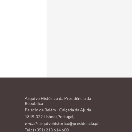
Arquivo Histórico da Presidência da
República
Palácio de Belém - Calçada da Ajuda
1349-022 Lisboa (Portugal)
E-mail:
arquivohistorico@presidencia.pt
Tel.: (+351) 213 614 600