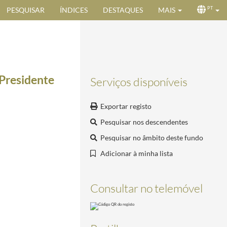
PESQUISAR
ÍNDICES
DESTAQUES
MAIS
PT
 Presidente
Serviços disponíveis
Exportar registo
Pesquisar nos descendentes
03-23/1929-03-23
Pesquisar no âmbito deste fundo
Adicionar à minha lista
e Agosto de 1965
1965-07-30/1965-09-08
Consultar no telemóvel
 agosto de 1972
1972-07-28/1972-08-18
 1960
1960-02-25/1960-02-25