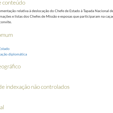
e conteúdo
entação relativa à deslocação do Chefe de Estado à Tapada Nacional d
rmações e listas dos Chefes de Missão e esposas que participaram na caç
convite.
omum
Estado
ação diplomática
ográfico
e indexação não controlados
al