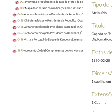
001
Programa e regulamento da caçada oferecida pelo Presidente da Repúbli
Tipo de t
002
Mapa do itinerário com indicações precisas das proximidades do local da
Atribuído
0454
Almoço oferecido pelo Presidente da República, Óscar Carmona, em honra
0455
Chá oferecido pelo Presidente da República, Óscar Carmona, por ocasião 
Título
0456
Jantar oferecido pelo Presidente da República, Óscar Carmona, em honra 
0457
Jantar oferecido pelo Presidente da República, Óscar Carmona, em honra 
Caçada na Ta
Diplomático,
0458
Visita a Portugal do Duque de Kent e alojamento no Palácio Nacional de B
(...)
Datas d
5890
Apresentação [de] Cumprimentos de Ano Novo pelo Corpo Diplomático - 
1960-02-25
Dimensã
1 capilha em 
Extensõ
1 Capilha