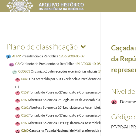
Plano de classificação
Caçada 
AHPR
Presidência da República
1906/2008-05-09
da Repú
GB
Gabinete do Presidente da República
1912/2008-10-08
represe
GB0203
Organização de receções e cerimónias oficiais
1914-12-12/2004-12-17
0041
Chá oferecido por Sua Excelência o Presidente da República, no Palácio
(...)
Nível de
0159
Tomada de Posse no 2.º mandato e Compromisso de Honra perante a Assem
0160
Abertura Solene da 9.ª Legislatura da Assembleia Nacional, em 30 de No
Docume
0161
Abertura Solene da 10ª Legislatura da Assembleia Nacional, em 1 de Dez
Código d
0162
Tomada de Posse no 3.º mandato e Compromisso de Honra perante a Assem
0163
Abertura Solene da 11ª Legislatura da Assembleia Nacional, em 19 de N
PT/PR/AHPR
0260
Caçada na Tapada Nacional de Mafra, oferecida pelo Presidente da Repú