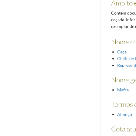
Âmbito 
Contém docum
caçada. Info
exemplar de 
Nome c
Caça
Chefe de 
Represent
Nome ge
Mafra
Termos d
Almoço
Cota atu