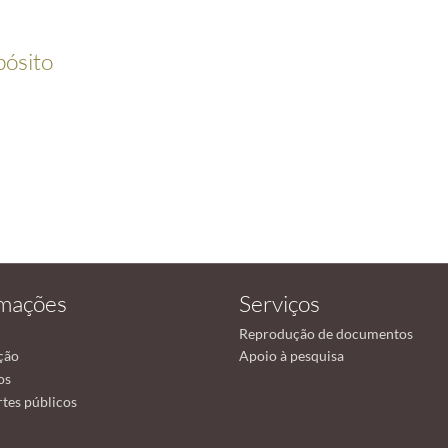
pósito
rmações
Serviços
Reprodução de documentos
ção
Apoio à pesquisa
os
tes públicos