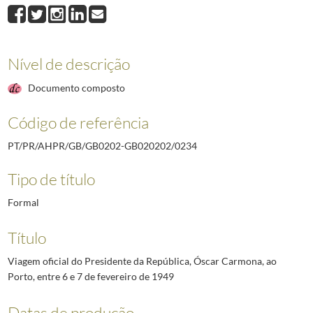
0234
Viagem oficial do Presidente da República, Óscar Carmona, ao Porto, e
0235
Viagem oficial do Presidente da República, Craveiro Lopes, a Coimbra e
0236
Viagens oficiais do Presidente da República, Craveiro Lopes, a Alferrare
0237
Viagem oficial do Presidente da República, Craveiro Lopes, ao Porto e a
Nível de descrição
0238
Viagem oficial do Presidente da República, Craveiro Lopes, a Évora, em
Documento composto
0239
Viagem de caráter não oficial do Presidente da República, Craveiro Lope
(...)
Código de referência
5903
Deslocação do Presidente da República, Jorge Sampaio, ao OEDT - Obser
PT/PR/AHPR/GB/GB0202-GB020202/0234
Tipo de título
Formal
Título
Viagem oficial do Presidente da República, Óscar Carmona, ao
Porto, entre 6 e 7 de fevereiro de 1949
Datas de produção