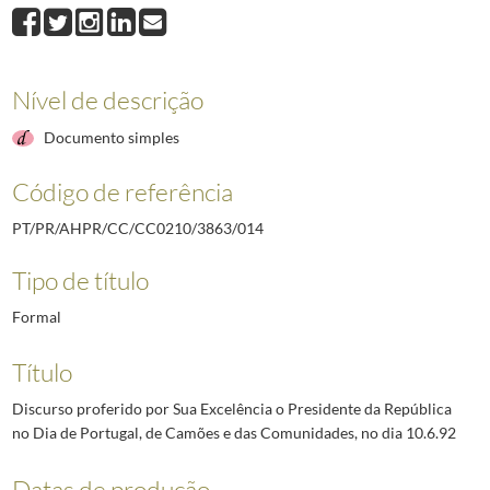
014
Discurso proferido por Sua Excelência o Presidente da República no Dia
015
Discurso proferido por Sua Excelência o Presidente da República no Banqu
016
Discurso proferido por Sua Excelência o Presidente da República no Banqu
017
Discurso proferido por Sua Excelência o Presidente da República no Banq
Nível de descrição
018
Declaração do Presidente da República [Mário Soares] reprovando a visit
Documento simples
019
Declaração do Presidente da República, Mário Soares, sobre a causa de 
(...)
Código de referência
043
Mensagem de Xanana Gusmão, Cipinang, 10 de fevereiro de 1995
1995-
PT/PR/AHPR/CC/CC0210/3863/014
Tipo de título
Formal
Título
Discurso proferido por Sua Excelência o Presidente da República
no Dia de Portugal, de Camões e das Comunidades, no dia 10.6.92
Datas de produção