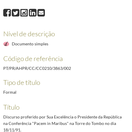
008
Mensagem de Ano Novo de Sua Excelência o Presidente da República, 1/
009
Discurso proferido por Sua Excelência o Presidente da República na apr
010
Discurso proferido por Sua Excelência o Presidente da República no Banque
011
Discurso proferido por Sua Excelência o Presidente da República no Banq
Nível de descrição
(...)
043
Mensagem de Xanana Gusmão, Cipinang, 10 de fevereiro de 1995
1995-
Documento simples
Código de referência
PT/PR/AHPR/CC/CC0210/3863/002
Tipo de título
Formal
Título
Discurso proferido por Sua Excelência o Presidente da República
na Conferência "Pacem in Maribus" na Torre do Tombo no dia
18/11/91.