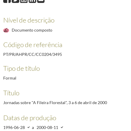
3502
Presidência Aberta na Área Metropolitana de Lisboa
1993-01/1993-01
3591
Alqueva
1996-08-01/1996-12-13
3593
Audiências de Sua Excelência o PR promovidas pela CAJ; Programas; Me
Nível de descrição
3847
Nova Ponte / ZPE
1994-09-06/1995-01-23
Documento composto
3848
Caso Totta & Açores - OPA ou não OPA
1995-02-23/1995-02-23
(...)
Código de referência
5907
Conferência sobre VIH/SIDA - Dublin - 22/24 Fevereiro 2004
2004-02-23/
PT/PR/AHPR/CC/CC0204/3495
Tipo de título
Formal
Título
Jornadas sobre "A Fileira Florestal", 3 a 6 de abril de 2000
Datas de produção
1996-06-28
a
2000-08-11