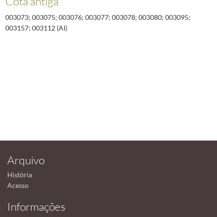
Cota antiga
003073; 003075; 003076; 003077; 003078; 003080; 003095;
003157; 003112 (AI)
Arquivo
História
Acesso
Informações