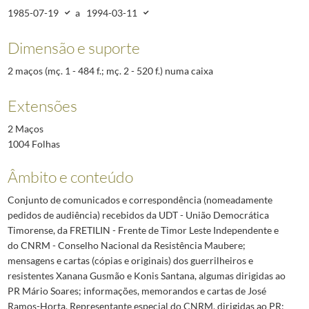
5485
Visita a Timor [maio 2002]
2002-05-02/2002-05-25
1985-07-19
a
1994-03-11
Dimensão e suporte
2 maços (mç. 1 - 484 f.; mç. 2 - 520 f.) numa caixa
Extensões
2 Maços
1004 Folhas
Âmbito e conteúdo
Conjunto de comunicados e correspondência (nomeadamente
pedidos de audiência) recebidos da UDT - União Democrática
Timorense, da FRETILIN - Frente de Timor Leste Independente e
do CNRM - Conselho Nacional da Resistência Maubere;
mensagens e cartas (cópias e originais) dos guerrilheiros e
resistentes Xanana Gusmão e Konis Santana, algumas dirigidas ao
PR Mário Soares; informações, memorandos e cartas de José
Ramos-Horta, Representante especial do CNRM, dirigidas ao PR;