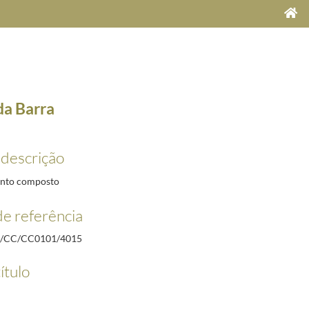
da Barra
 descrição
nto composto
e referência
/CC/CC0101/4015
ítulo