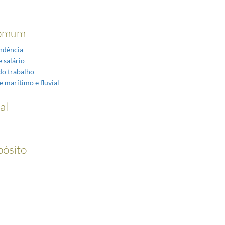
omum
ndência
 salário
do trabalho
e marítimo e fluvial
al
pósito