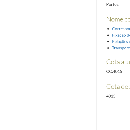
Portos.
Nome c
Correspo
Fixação de
Relações 
Transport
Cota atu
CC.4015
Cota de
4015