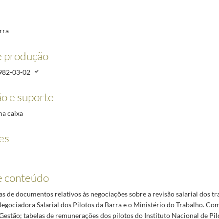
1982-02-19/1983-05-19
rra
o Corvo.
1982/1982
e produção
4/1982-05-31
982-03-02
o e suporte
ma caixa
es
e conteúdo
 de documentos relativos às negociações sobre a revisão salarial dos tr
egociadora Salarial dos Pilotos da Barra e o Ministério do Trabalho. C
Gestão; tabelas de remunerações dos pilotos do Instituto Nacional de Pi