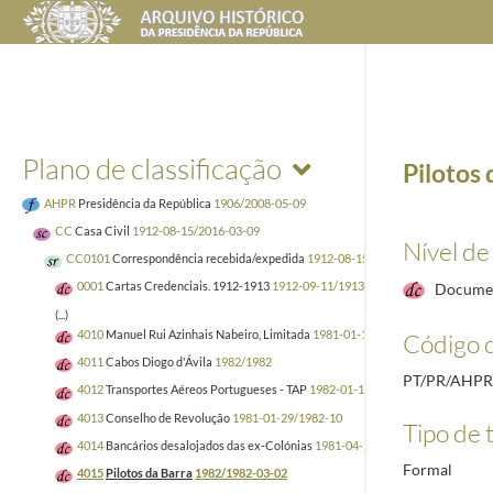
Plano de classificação
Pilotos 
AHPR
Presidência da República
1906/2008-05-09
CC
Casa Civil
1912-08-15/2016-03-09
Nível de
CC0101
Correspondência recebida/expedida
1912-08-15/2006-12-29
0001
Cartas Credenciais. 1912-1913
1912-09-11/1913-10-22
Docume
(...)
4010
Manuel Rui Azinhais Nabeiro, Limitada
1981-01-19/1982-02-22
Código d
4011
Cabos Diogo d'Ávila
1982/1982
PT/PR/AHPR
4012
Transportes Aéreos Portugueses - TAP
1982-01-18/1985-07-22
4013
Conselho de Revolução
1981-01-29/1982-10
Tipo de t
4014
Bancários desalojados das ex-Colónias
1981-04-24/1983-06-06
Formal
4015
Pilotos da Barra
1982/1982-03-02