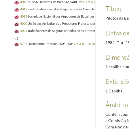
4016
MESSA - Indústria de Precisão, SARL
1980-09-30/1985-02-22
Título
4017
Sindicato Nacional dos Maquinistas dos Caminhos de Ferro Portugueses
4018
Sociedade Nacional dos Armadores de Bacalhau
1982/1982-03-10
Pilotos da Ba
4020
União dos Agricultores e Produtores Florestais do Concelho de Miranda d
Datas d
4021
Trabalhadores de Seguros oriundos do ex-Ultramar Português
1982-02-2
(...)
1982
a
1
5749
Documentos internos. 2003-2004
2003-01-01/2004-12-31
Dimensã
1 capilha nu
Extensõ
1 Capilha
Âmbito 
Contém cópias
a Comissão N
Conselho de 