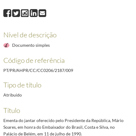
009
Ementa do jantar oferecido pelo Presidente da República, Mário Soares, 
010
Composição da mesa do jantar oferecido pelo Presidente da República, Má
011
Carta assinada pelo Presidente da República, Mário Soares, dirigida ao P
012
Ementa do jantar oferecido pelo Presidente da República, Mário Soares, 
Nível de descrição
013
Composição da mesa do jantar oferecido pelo Presidente da República Már
014
Discurso proferido pelo Presidente da Generalitat da Catalunha, durante
Documento simples
(...)
016
Carta assinada pelo Reitor da Universidade Livre de Bruxelas, Georges 
Código de referência
PT/PR/AHPR/CC/CC0206/2187/009
Tipo de título
Atribuído
Título
Ementa do jantar oferecido pelo Presidente da República, Mário
Soares, em honra do Embaixador do Brasil, Costa e Silva, no
Palácio de Belém, em 11 de julho de 1990.