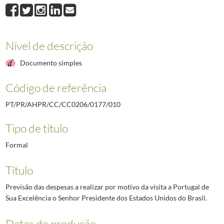
010
Previsão das despesas a realizar por motivo da visita a Portugal de Sua
011
Visita ao Algarve de Suas Excelência os Presidentes do Brasil e de Portu
012
Esquema da Cerimónia no Palácio da Ajuda no dia 7 de agosto de 1960.
1
Nível de descrição
Documento simples
Código de referência
PT/PR/AHPR/CC/CC0206/0177/010
Tipo de título
Formal
Título
Previsão das despesas a realizar por motivo da visita a Portugal de
Sua Excelência o Senhor Presidente dos Estados Unidos do Brasil.
Datas de produção