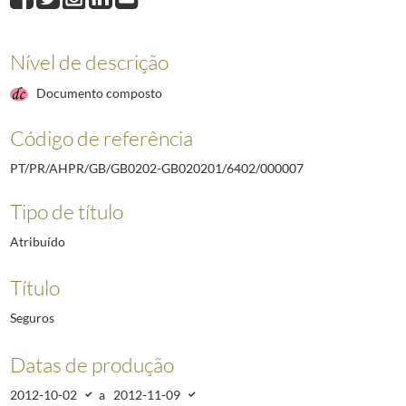
000008
Telegramas MNE
2012-01-18/2012-11-14
000009
Dossier de informação I
2012-11-16/2012-11-17
Nível de descrição
000010
Dossier de informação II
2012-11-16/2012-11-17
000011
Pasta de documentação entregue na XXII Cimeira Ibero-Americana
Documento composto
000012
Programa do ato inaugural da XXII Cimeira Ibero-Americana de Che
000004
Discurso do Presidente Aníbal Cavaco Silva na XXII Cimeira Ibero
Código de referência
PT/PR/AHPR/GB/GB0202-GB020201/6402/000007
Tipo de título
Atribuído
Título
Seguros
Datas de produção
2012-10-02
a
2012-11-09