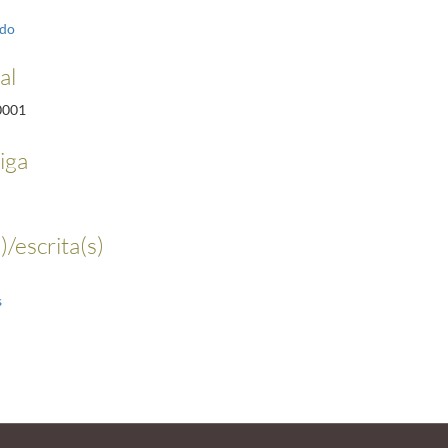
ido
al
0001
iga
)/escrita(s)
s