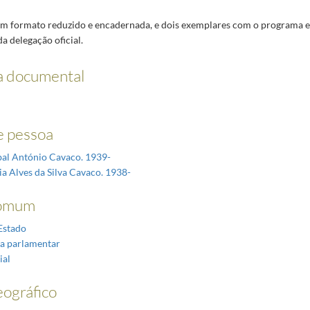
 em formato reduzido e encadernada, e dois exemplares com o programa 
 da delegação oficial.
a documental
 pessoa
íbal António Cavaco. 1939-
ia Alves da Silva Cavaco. 1938-
omum
Estado
a parlamentar
ial
ográfico