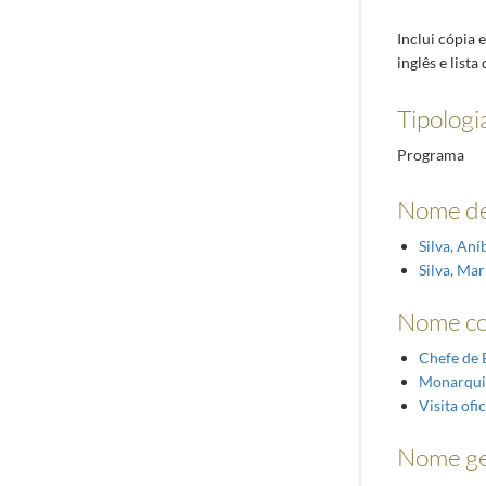
Inclui cópia
inglês e lista
Tipologi
Programa
Nome de
Silva, An
Silva, Mar
Nome c
Chefe de 
Monarqui
Visita ofic
Nome ge