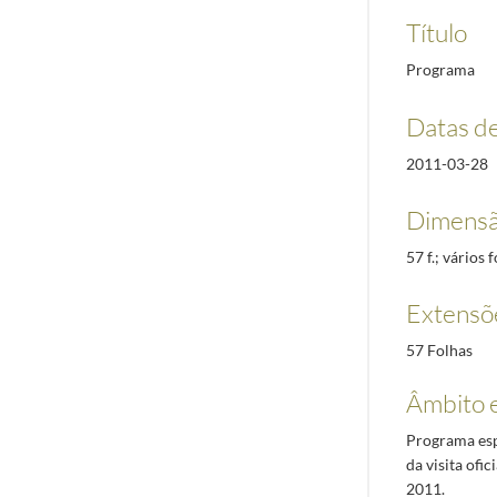
Título
Programa
Datas d
2011-03-28
Dimensã
57 f.; vários
Extensõ
57 Folhas
Âmbito 
Programa espe
da visita ofi
2011.