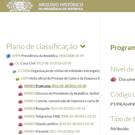
Plano de classificação
Progra
AHPR
Presidência da República
1906/2008-05-09
CC
Casa Civil
1912-08-15/2016-03-09
Nível de
CC0206
Organização de visitas de entidades estrangeiras
1929-10-02/2005-12-
6370
Visita oficial do Príncipe de Gales e da Duquesa da Cornualha. 28-30 Mar.
Docume
000001
Programa
2011-03-28/2011-03-30
Código d
000002
Discurso do Presidente da República, Aníbal Cavaco Silva, por ocas
000003
Convite, comunicado de imprensa e carta de agradecimento
1986-03
PT/PR/AHPR
000004
Banquete
2011-03-03/2011-04-12
000006
Telegramas MNE
2008-10-30/2011-03-23
Tipo de t
000007
Dossier político
2010-03-28/2011-03-30
Atribuído
000005
Presente
2011-03-03/2011-03