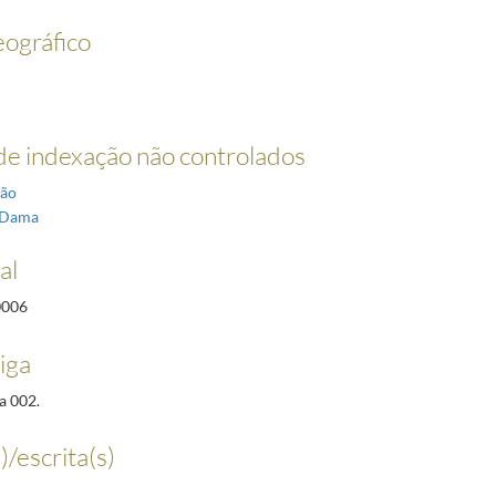
ográfico
e indexação não controlados
ção
-Dama
al
0006
iga
a 002.
)/escrita(s)