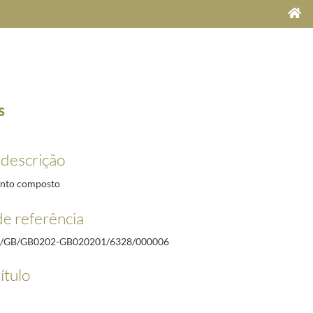
s
 descrição
8
nto composto
a 2008. 13 e 14 junho 2008
2008-02-22/2008-07-08
e referência
/GB/GB0202-GB020201/6328/000006
ítulo