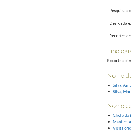
- Pesquisa d
- Design da 
- Recortes de
Tipologi
Recorte de i
Nome de
Silva, An
Silva, Mar
Nome c
Chefe de 
Manifesta
Visita ofic