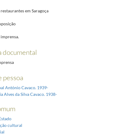
e restaurantes em Saragoça
exposição
 imprensa.
a documental
mprensa
 pessoa
íbal António Cavaco. 1939-
ia Alves da Silva Cavaco. 1938-
omum
Estado
ção cultural
ial