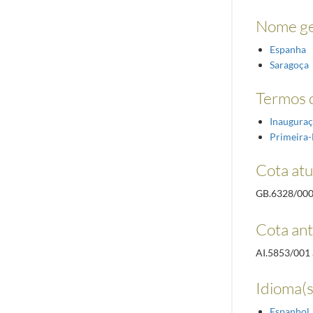
Nome ge
Espanha
Saragoça
Termos d
Inaugura
Primeira
Cota atu
GB.6328/00
Cota ant
AI.5853/001 
Idioma(s
Espanhol