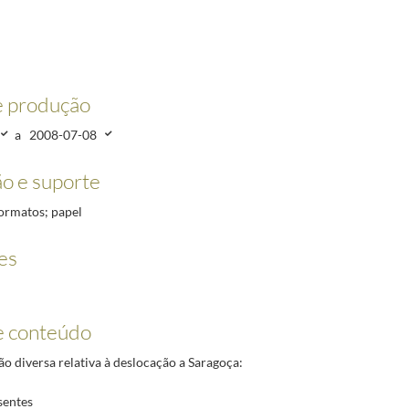
e produção
a
2008-07-08
o e suporte
 formatos; papel
es
e conteúdo
 diversa relativa à deslocação a Saragoça:
esentes