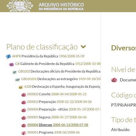
Plano de classificação
Diverso
AHPR
Presidência da República
1906/2008-05-09
GB
Gabinete do Presidente da República
1912/2008-10-08
Nível de
GB0202
Deslocações oficiais do Presidente da República
1928-05-28/2008-10-0
GB020201
Deslocações ao estrangeiro
1929-09-28/2008-10-08
Docume
6328
Deslocação a Espanha. Inauguração da Exposição Internacional Zaragoz
Código d
000002
Convite
2008-04-04/2008-05-21
000003
Preparação
2008-02-22/2008-04-06
PT/PR/AHPR
000004
Preparação - ofícios
2008-05-19/2008-07-08
000005
Seguros
2008-05-27/2008-06-06
Tipo de t
000006
Diversos
2008-06-13/2008-07-08
Atribuído
000001
Programa
2008-06/2008-06