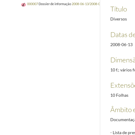
000007
Dossier de informação
2008-06-13/2008-06-14
Título
Diversos
Datas d
2008-06-13
Dimensã
10 f.; vários
Extensõ
10 Folhas
Âmbito 
Documentação
- Lista de pr