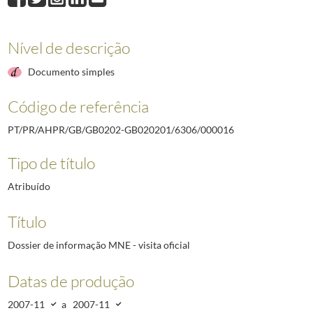
000015
Dossier de informação ARI - visita oficial
2007-11-07/2007-11-07
000016
Dossier de informação MNE - visita oficial
2007-11/2007-11
000017
Dossier de informação MNE - cimeira
2007-11/2007-11
Nível de descrição
000018
Discurso do Vice-Presidente do Conselho de Estado, Carlos Lage d
Documento simples
000020
Resolução sobre a Convenção Multilateral Ibero-Americana de Seg
000021
Portugal. Comitiva empresarial
2007-11-06/2007-11-10
Código de referência
000022
"XIV Cimeira Ibero-americana de Chefes de Estado e de Governo"
PT/PR/AHPR/GB/GB0202-GB020201/6306/000016
Tipo de título
Atribuído
Título
Dossier de informação MNE - visita oficial
Datas de produção
2007-11
a
2007-11