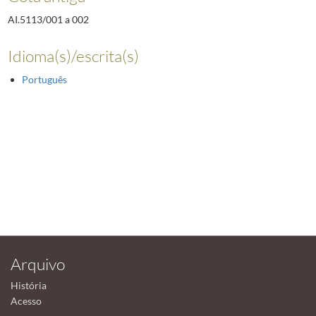
AI.5113/001 a 002
Idioma(s)/escrita(s)
Português
Arquivo
História
Acesso