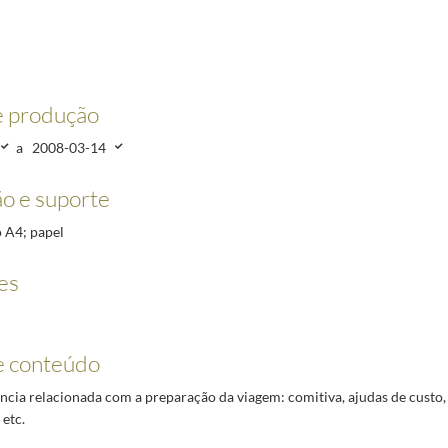
e produção
a
2008-03-14
o e suporte
2006-11-04/2006-11-05
o A4; papel
es
e conteúdo
cia relacionada com a preparação da viagem: comitiva, ajudas de custo, 
 etc.