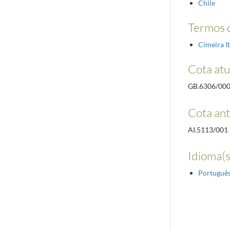
Chile
Termos d
Cimeira 
Cota atu
GB.6306/00
Cota ant
AI.5113/001 
Idioma(s
Portuguê