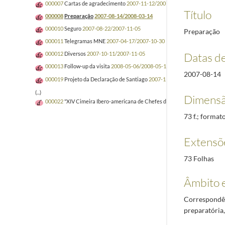
000007
Cartas de agradecimento
2007-11-12/2007-11-23
Título
000008
Preparação
2007-08-14/2008-03-14
000010
Seguro
2007-08-22/2007-11-05
Preparação
000011
Telegramas MNE
2007-04-17/2007-10-30
Datas d
000012
Diversos
2007-10-11/2007-11-05
000013
Follow-up da visita
2008-05-06/2008-05-18
2007-08-14
000019
Projeto da Declaração de Santiago
2007-11/2007-11
(...)
Dimensã
000022
"XIV Cimeira Ibero-americana de Chefes de Estado e de Governo"
73 f.; format
Extensõ
73 Folhas
Âmbito 
Correspondên
preparatória,