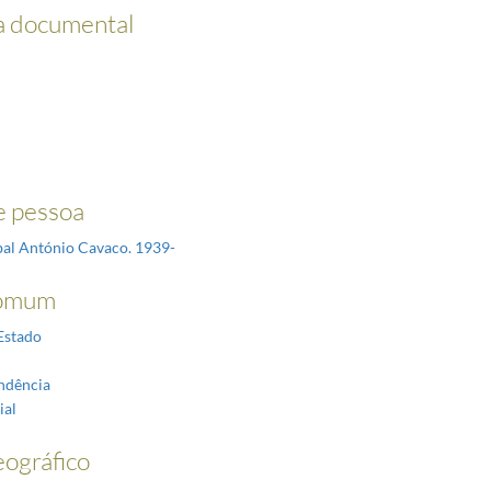
a documental
 pessoa
íbal António Cavaco. 1939-
omum
Estado
ndência
ial
ográfico