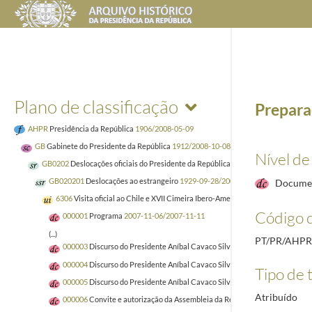
Plano de classificação
Prepara
AHPR
Presidência da República
1906/2008-05-09
GB
Gabinete do Presidente da República
1912/2008-10-08
Nível de
GB0202
Deslocações oficiais do Presidente da República
1928-05-28/2008-10-0
GB020201
Deslocações ao estrangeiro
1929-09-28/2008-10-08
Docume
6306
Visita oficial ao Chile e XVII Cimeira Ibero-Americana. 6 a 11 de novem
Código d
000001
Programa
2007-11-06/2007-11-11
(...)
PT/PR/AHPR
000003
Discurso do Presidente Aníbal Cavaco Silva na Comissão Económic
000004
Discurso do Presidente Aníbal Cavaco Silva por ocasião do jantar o
Tipo de t
000005
Discurso do Presidente Aníbal Cavaco Silva por ocasião da XVII C
Atribuído
000006
Convite e autorização da Assembleia da República
2007-05/2007-