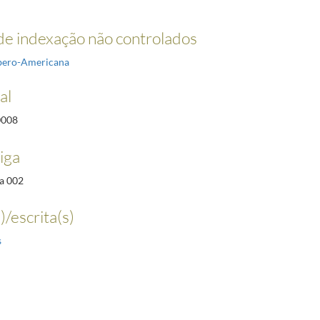
e indexação não controlados
Ibero-Americana
al
0008
iga
a 002
)/escrita(s)
s