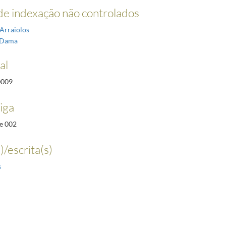
e indexação não controlados
Arraiolos
-Dama
al
0009
iga
e 002
)/escrita(s)
s