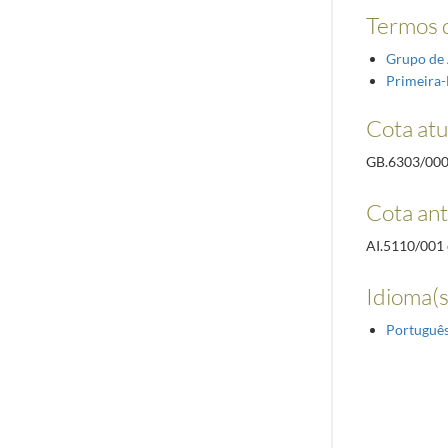
Termos d
Grupo de 
Primeira
Cota atu
GB.6303/00
Cota ant
AI.5110/001 
Idioma(s
Portuguê