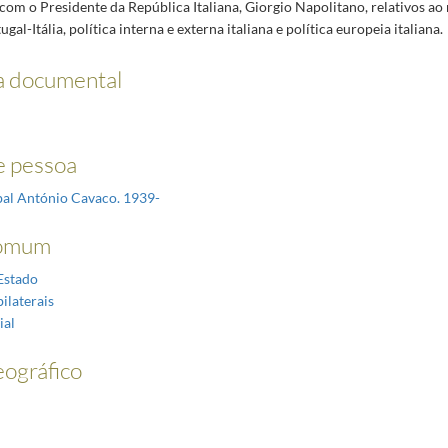
com o Presidente da República Italiana, Giorgio Napolitano, relativos a
ugal-Itália, política interna e externa italiana e política europeia italiana.
a documental
 pessoa
íbal António Cavaco. 1939-
omum
Estado
ilaterais
ial
ográfico