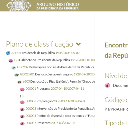
Plano de classificação
Encontr
AHPR
Presidência da República
1906/2008-05-09
da Repúb
GB
Gabinete do Presidente da República
1912/2008-10-08
GB0202
Deslocações oficiais do Presidente da República
1928-05-28/2008-10-0
Nível de
GB020201
Deslocações ao estrangeiro
1929-09-28/2008-10-08
6303
Deslocação a Riga (Letónia). Reunião "Grupo de Arraiolos". 10-11 de Abr
Documen
000001
Programa
2007-04-10/2007-04-11
(...)
Código d
000006
Preparação
2006-03-11/2007-04-05
000003
Intervenção do Presidente da República, Aníbal Cavaco Silva, na 1
PT/PR/AHPR
000004
Pontos de discussão para os temas e "Futuro da Europa e" "Viver n
Tipo de t
000007
Presentes
2007-03/2007-03