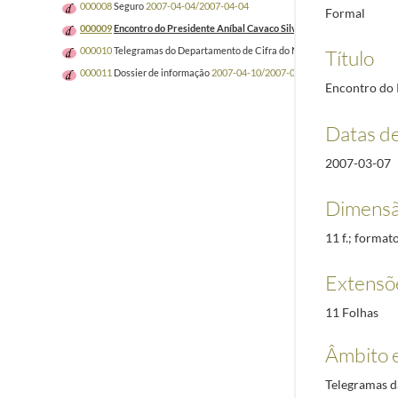
000008
Seguro
2007-04-04/2007-04-04
Formal
000009
Encontro do Presidente Aníbal Cavaco Silva com o Presidente da R
000010
Telegramas do Departamento de Cifra do Ministério dos Negócios 
Título
000011
Dossier de informação
2007-04-10/2007-04-11
Encontro do 
Datas d
2007-03-07
Dimensã
11 f.; format
Extensõ
11 Folhas
Âmbito 
Telegramas d