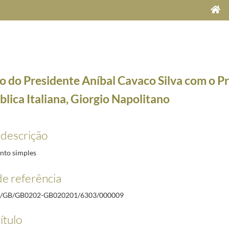
o do Presidente Aníbal Cavaco Silva com o P
lica Italiana, Giorgio Napolitano
8
 descrição
il de 2007
2006-03-11/2007-07-25
to simples
e referência
.ª sessão da Reunião Informal de Chefes de Estado no Grupo de Arraiolos
2007-04-10/2007-04-
/GB/GB0202-GB020201/6303/000009
a Europa e no Mundo"
2007-04-10/2007-04-11
ítulo