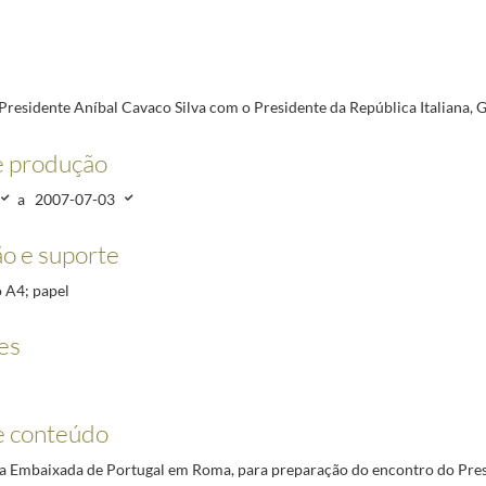
epública Italiana, Giorgio Napolitano
2007-03-07/2007-07-03
Estrangeiros
2007-01-29/2007-04-20
Presidente Aníbal Cavaco Silva com o Presidente da República Italiana, 
e produção
a
2007-07-03
o e suporte
o A4; papel
es
e conteúdo
a Embaixada de Portugal em Roma, para preparação do encontro do Pres