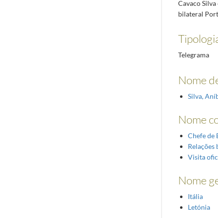
Cavaco Silva 
bilateral Port
Tipologi
Telegrama
Nome de
Silva, An
Nome c
Chefe de 
Relações b
Visita ofic
Nome ge
Itália
Letónia