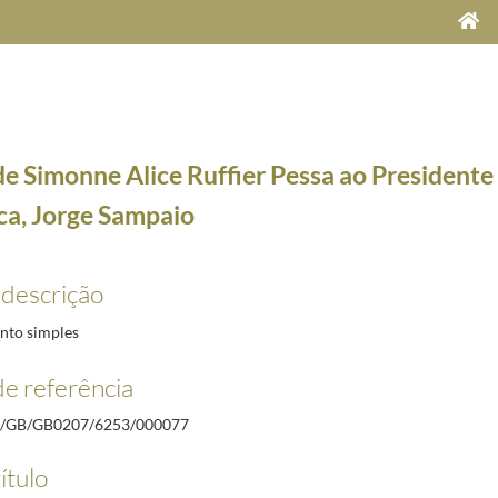
de Simonne Alice Ruffier Pessa ao Presidente
ca, Jorge Sampaio
 descrição
e Sampaio e respetivas respostas. 2001/2002/2003
2001-01/2004-05
itta, a Francisco Seixas da Costa
2001-01/2001-02-15
to simples
Ramon de La Féria
2003-05-26/2003-05-26
e referência
ela Martins
2002-05-09/2002-05-09
a, Jorge Sampaio
2002-05-09/2002-05-09
/GB/GB0207/6253/000077
 Melo
2001-05-07/2001-05-07
ítulo
a, Jorge Sampaio
2002-05-14/2002-05-14