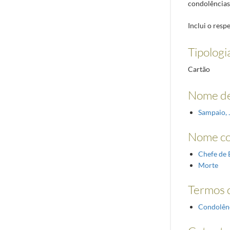
condolências
Inclui o resp
Tipologi
Cartão
Nome de
Sampaio, 
Nome c
Chefe de 
Morte
Termos d
Condolên