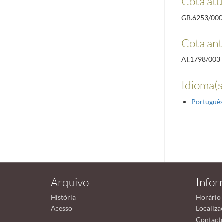
Cota atu
GB.6253/00
Cota ant
AI.1798/003
Idioma(s
Portuguê
Arquivo
Info
História
Horário
Acesso
Localiza
Contact