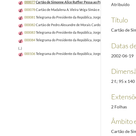
000077
Cartão de Simonne Alice Ruffier Pessa ao Presidente da República,
Atribuído
000078
Cartão de Madalena A. Vieira Veiga Simão e José Veiga Simão ao Pre
000081
Telegrama do Presidente da República, Jorge Sampaio, a José Veiga 
Título
000082
Cartão de Pedro Alexandre de Morais Cardoso ao Presidente da Rep
Cartão de Si
000083
Telegrama do Presidente da República, Jorge Sampaio, a Cristina Az
000084
Telegrama do Presidente da República, Jorge Sampaio, a Helena Cost
Datas d
(...)
000106
Telegrama do Presidente da República, Jorge Sampaio, a José Sousa 
2002-06-19
Dimensã
2 f.; 95 x 14
Extensõ
2 Folhas
Âmbito 
Cartão de Si