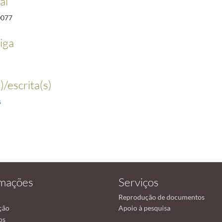
al
0077
iga
)/escrita(s)
s
rmações
Serviços
Reprodução de documentos
ção
Apoio à pesquisa
os