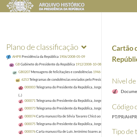
Plano de classificação
Cartão 
AHPR
Presidência da República
1906/2008-05-09
Repúbli
GB
Gabinete do Presidente da República
1912/2008-10-08
GB0207
Mensagens de felicitações e condolências
1946-01-02/2005-04-02
Nível de
6253
Telegramas de condolências enviados pelo Presidente da República Jorg
000003
Telegrama do Presidente da República, Jorge Sampaio, e Maria José R
Documen
(...)
000071
Telegrama do Presidente da República, Jorge Sampaio, à família de 
Código d
000073
Telegrama do Presidente da República, Jorge Sampaio, a Maria Gabri
000074
Carta manuscrita de Sílvia Tavares Chicó ao Presidente da Repúblic
PT/PR/AHPR
000075
Telegrama do Presidente da República, Jorge Sampaio, a Jorge Silva
Tipo de t
000076
Carta manuscrita de Luís Jerónimo Soares ao Presidente da Repúblic