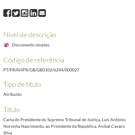
000027
Carta do Presidente do Supremo Tribunal de Justiça, Luís António N
000028
Carta do Embaixador da Turquia, Kaya Türkmen, ao Assessor para as 
000029
Ofício do Reitor da Universidade católica Portuguesa, Manuel Braga 
Nível de descrição
Documento simples
Código de referência
PT/PR/AHPR/GB/GB0102/6244/000027
Tipo de título
Atribuído
Título
Carta do Presidente do Supremo Tribunal de Justiça, Luís António
Noronha Nascimento, ao Presidente da República, Aníbal Cavaco
Silva