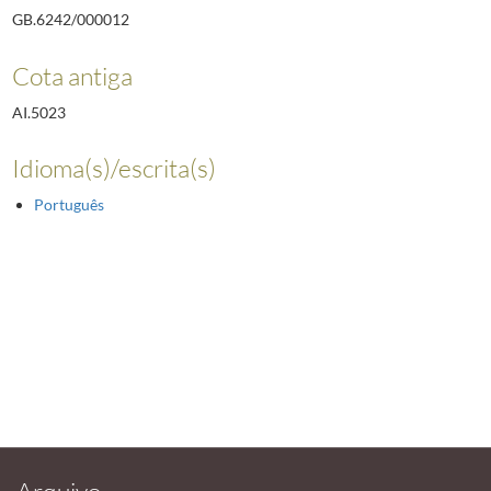
GB.6242/000012
Cota antiga
AI.5023
Idioma(s)/escrita(s)
Português