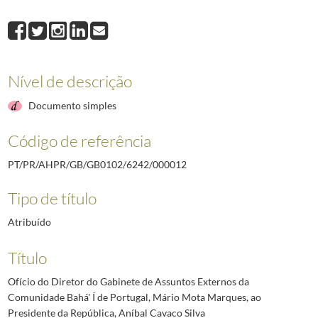
000012
Ofício do Diretor do Gabinete de Assuntos Externos da Comunidade 
000013
Carta do Diretor Presidente da Fundação Armando Alvares Penteado, An
000014
Ofício do Presidente da Fundação Calouste Gulbenkian, Emílio Rui Vil
000015
Carta do Presidente Executivo da Fundação Luso-Americana, Rui Cha
Nível de descrição
000016
Carta de Eugénio José da Cruz Fonseca, da Cáritas Diocesana de Setú
000017
Carta do Presidente do Conselho de Administração da Fundação Serra
Documento simples
(...)
000044
Carta do Presidente do Conselho de Administração do Grupo Visabeir
Código de referência
PT/PR/AHPR/GB/GB0102/6242/000012
Tipo de título
Atribuído
Título
Ofício do Diretor do Gabinete de Assuntos Externos da
Comunidade Bahá' Í de Portugal, Mário Mota Marques, ao
Presidente da República, Aníbal Cavaco Silva