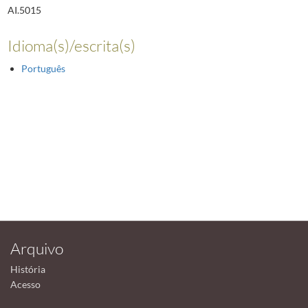
AI.5015
Idioma(s)/escrita(s)
Português
Arquivo
História
Acesso