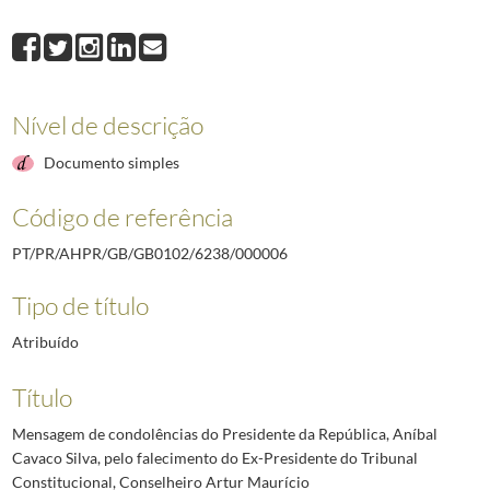
000006
Mensagem de condolências do Presidente da República, Aníbal Cavaco
000007
Mensagem de condolências do Presidente da República, Aníbal Cavaco 
000008
Mensagem telegráfica do Presidente da República, Aníbal Cavaco Sil
000009
Mensagem telegráfica do Presidente da República, Aníbal Cavaco Silva
Nível de descrição
000010
Mensagem de condolências do Presidente da República, Aníbal Cavaco
000011
Mensagem telegráfica do Presidente da República, Aníbal Cavaco Sil
Documento simples
(...)
000087
Mensagem telegráfica do Presidente da República, Aníbal Cavaco Si
Código de referência
PT/PR/AHPR/GB/GB0102/6238/000006
Tipo de título
Atribuído
Título
Mensagem de condolências do Presidente da República, Aníbal
Cavaco Silva, pelo falecimento do Ex-Presidente do Tribunal
Constitucional, Conselheiro Artur Maurício