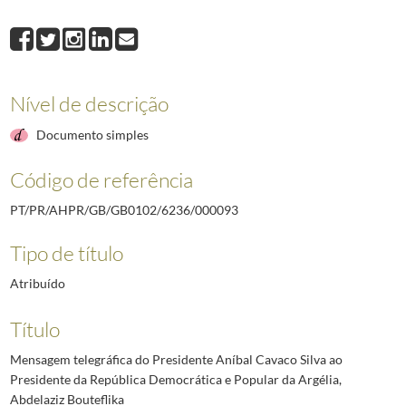
000093
Mensagem telegráfica do Presidente Aníbal Cavaco Silva ao Preside
000095
Mensagem telegráfica do Presidente Aníbal Cavaco Silva ao Presid
Nível de descrição
Documento simples
Código de referência
PT/PR/AHPR/GB/GB0102/6236/000093
Tipo de título
Atribuído
Título
Mensagem telegráfica do Presidente Aníbal Cavaco Silva ao
Presidente da República Democrática e Popular da Argélia,
Abdelaziz Bouteflika