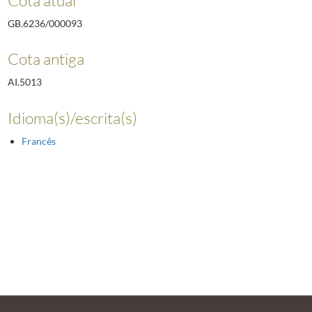
GB.6236/000093
Cota antiga
AI.5013
Idioma(s)/escrita(s)
Francês