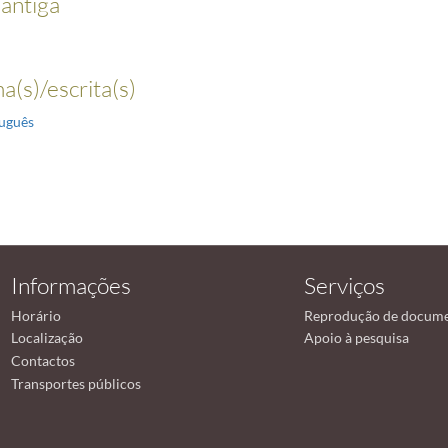
 antiga
a(s)/escrita(s)
uguês
Informações
Serviços
Horário
Reprodução de docum
Localização
Apoio à pesquisa
Contactos
Transportes públicos