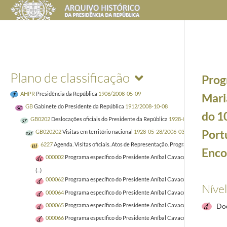
Plano de classificação
Prog
AHPR
Presidência da República
1906/2008-05-09
Mari
GB
Gabinete do Presidente da República
1912/2008-10-08
do 1
GB0202
Deslocações oficiais do Presidente da República
1928-05-28/2008-10-0
Port
GB020202
Visitas em território nacional
1928-05-28/2006-03-08
6227
Agenda. Visitas oficiais. Atos de Representação. Programas. 2009
2009-
Enco
000002
Programa específico do Presidente Aníbal Cavaco Silva, por ocasi
(...)
000062
Programa específico do Presidente Aníbal Cavaco Silva por ocasiã
Nível
000064
Programa específico do Presidente Aníbal Cavaco Silva e Maria Cav
000065
Programa específico do Presidente Aníbal Cavaco Silva por ocasi
Do
000066
Programa específico do Presidente Aníbal Cavaco Silva por ocasi