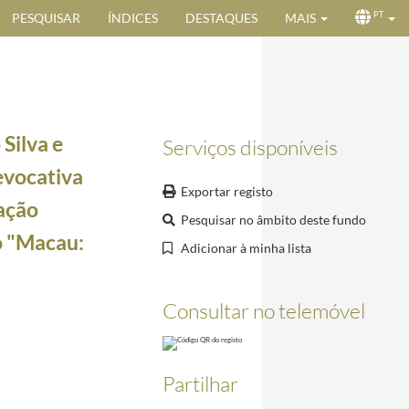
PESQUISAR
ÍNDICES
DESTAQUES
MAIS
PT
Silva e
Serviços disponíveis
evocativa
Exportar registo
ração
Pesquisar no âmbito deste fundo
o "Macau:
Adicionar à minha lista
Consultar no telemóvel
01
009-12-03/2009-12-03
-09
Partilhar
entenário da República, Rui Vieira Nery
2009-12-15/2009-12-15