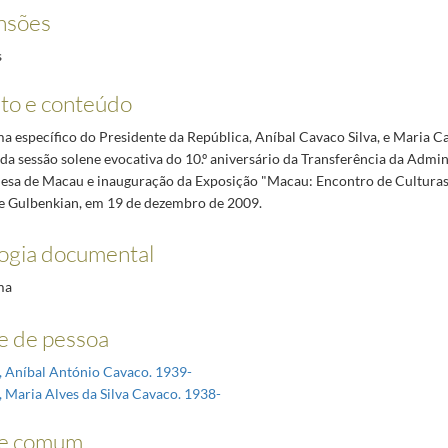
nsões
s
to e conteúdo
a específico do Presidente da República, Aníbal Cavaco Silva, e Maria Ca
 da sessão solene evocativa do 10.º aniversário da Transferência da Admi
esa de Macau e inauguração da Exposição "Macau: Encontro de Culturas
e Gulbenkian, em 19 de dezembro de 2009.
logia documental
ma
 de pessoa
a, Aníbal António Cavaco. 1939-
a, Maria Alves da Silva Cavaco. 1938-
e comum