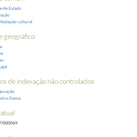
e de Estado
dação
festação cultural
 geográfico
a
oa
au
ugal
os de indexação não controlados
guração
meira-Dama
atual
7/000069