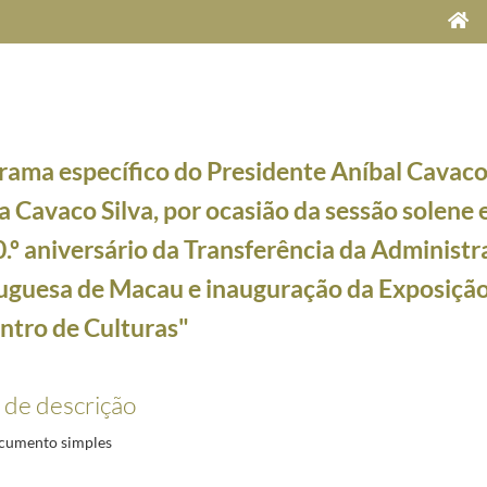
rama específico do Presidente Aníbal Cavaco 
a Cavaco Silva, por ocasião da sessão solene 
0.º aniversário da Transferência da Administ
8
uguesa de Macau e inauguração da Exposiçã
01-05/2009-12-26
ntro de Culturas"
ão da receção em honra do Corpo Diplomático Português
2009-01-05/2009-01-05
o da cerimónia comemorativa da entrada em vigor do Tratado de Lisboa
2009-12-01/2009-12-
 de descrição
aco Silva, por ocasião da inauguração da exposição de Natal "Alegrem-se os Céus e a Terra"
2
ão da sessão de encerramento do 3.º Encontro Rede PME Inovação COTEC
2009-12-09/2009-12
cumento simples
ão da cerimónia de tomada de posse do Vogal da Comissão Nacional para as Comemorações do C