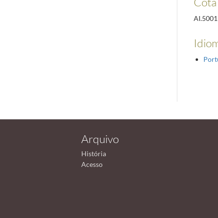
Cota
AI.5001
Idiom
Port
Arquivo
História
Acesso