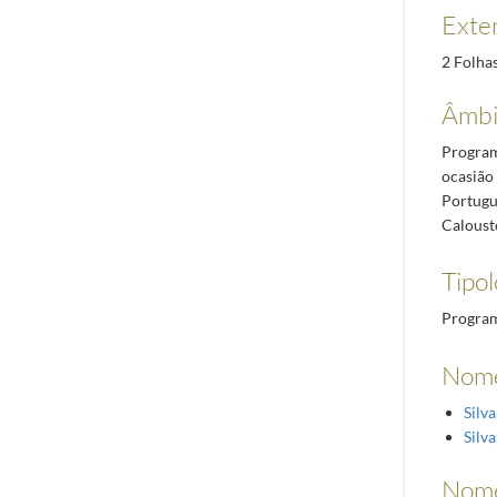
Exte
2 Folha
Âmbi
Program
ocasião
Portugu
Caloust
Tipo
Progra
Nome
Silv
Silv
Nom