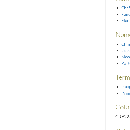
Chef
Fun
Mani
Nome
Chin
Lisb
Mac
Port
Term
Inau
Pri
Cota 
GB.622