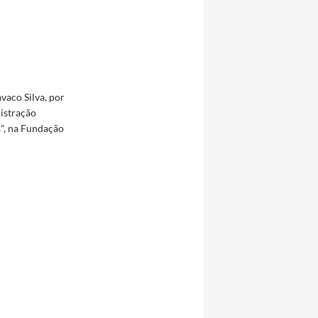
vaco Silva, por
nistração
", na Fundação