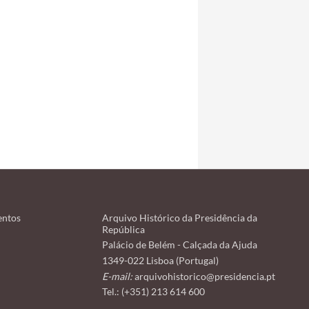
entos
Arquivo Histórico da Presidência da
República
Palácio de Belém - Calçada da Ajuda
1349-022 Lisboa (Portugal)
E-mail:
arquivohistorico@presidencia.pt
Tel.: (+351) 213 614 600