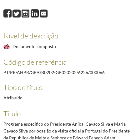
000064
Programa específico do Presidente Aníbal Cavaco Silva e Maria Ca
000066
Programa específico do Presidente Aníbal Cavaco Silva e Maria Ca
000001
Índice
2008-01-28/2008-12-08
000002
Programa específico do Presidente Aníbal Cavaco Silva por ocasi
Nível de descrição
000004
Programa específico do Presidente Aníbal Cavaco Silva e Maria Cav
000005
Programa específico do Presidente Aníbal Cavaco Silva e Maria Ca
Documento composto
000006
Programa específico do Presidente Aníbal Cavaco Silva por ocasiã
(...)
Código de referência
000081
Programa específico do Presidente Aníbal Cavaco Silva e Maria Ca
PT/PR/AHPR/GB/GB0202-GB020202/6226/000066
Tipo de título
Atribuído
Título
Programa específico do Presidente Aníbal Cavaco Silva e Maria
Cavaco Silva por ocasião da visita oficial a Portugal do Presidente
da República de Malta e Senhora de Edward Fenech Adami