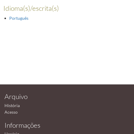
Idioma(s)/escrita(s)
Português
Arquivo
História
Acesso
Informações
Horário