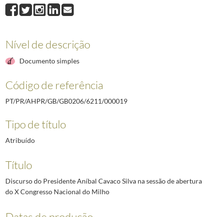
000019
Discurso do Presidente Aníbal Cavaco Silva na sessão de abertura 
000020
Discurso do Presidente Aníbal Cavaco Silva na cerimónia de condecor
000021
Discurso do Presidente Aníbal Cavaco Silva por ocasião da cerimónia
000022
Discurso do Presidente Aníbal Cavaco Silva no colóquio em homenag
Nível de descrição
000023
Discurso do Presidente Aníbal Cavaco Silva na sessão de encerrame
Documento simples
000024
Discurso do Presidente Aníbal Cavaco Silva na inauguração da Frent
(...)
Código de referência
000030
Discurso do Presidente Aníbal Cavaco Silva na sessão comemorativa d
PT/PR/AHPR/GB/GB0206/6211/000019
Tipo de título
Atribuído
Título
Discurso do Presidente Aníbal Cavaco Silva na sessão de abertura
do X Congresso Nacional do Milho
Datas de produção