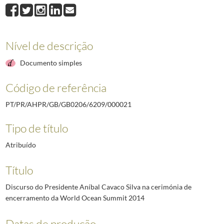
000021
Discurso do Presidente Aníbal Cavaco Silva na cerimónia de ence
000022
Intervenção do Presidente Aníbal Cavaco Silva no encontro com a 
000023
Discurso do Presidente Aníbal Cavaco Silva na sessão de encerram
000024
Discurso do Presidente Aníbal Cavaco Silva por ocasião da comemora
Nível de descrição
000025
Comunicação ao país do Presidente Aníbal Cavaco Silva sobre as el
Documento simples
000026
Intervenção do Presidente Aníbal Cavaco Silva por ocasião da confe
(...)
Código de referência
000032
Discurso do Presidente Aníbal Cavaco Silva na sessão de encerrament
PT/PR/AHPR/GB/GB0206/6209/000021
Tipo de título
Atribuído
Título
Discurso do Presidente Aníbal Cavaco Silva na cerimónia de
encerramento da World Ocean Summit 2014
Datas de produção