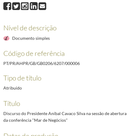
000008
Discurso do Presidente Aníbal Cavaco Silva por ocasião do almoço o
000009
Discurso do Presidente Aníbal Cavaco Silva na cerimónia de abertu
000010
Discurso do Presidente Aníbal Cavaco Silva na cerimónia de homena
Nível de descrição
000011
Discurso do Presidente Aníbal Cavaco Silva na sessão de encerramen
(...)
Documento simples
000028
Discurso do Presidente Aníbal Cavaco Silva por ocasião da visita à A
Código de referência
PT/PR/AHPR/GB/GB0206/6207/000006
Tipo de título
Atribuído
Título
Discurso do Presidente Aníbal Cavaco Silva na sessão de abertura
da conferência "Mar de Negócios"
Datas de produção