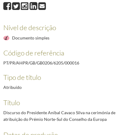
000016
Discurso do Presidente Aníbal Cavaco Silva na cerimónia de atribu
000017
Discurso do Presidente Aníbal Cavaco Silva na cerimónia de agracia
000018
Discurso do Presidente Aníbal Cavaco Silva na cerimónia de inaugur
000019
Discurso do Presidente Aníbal Cavaco Silva por ocasião do banquete 
Nível de descrição
000020
Discurso do Presidente Aníbal Cavaco Silva por ocasião do banquete
Documento simples
000021
Discurso do Presidente Aníbal Cavaco Silva por ocasião da sua part
000022
Discurso do Presidente Aníbal Cavaco Silva na 38.ª sessão comemorat
Código de referência
PT/PR/AHPR/GB/GB0206/6205/000016
Tipo de título
Atribuído
Título
Discurso do Presidente Aníbal Cavaco Silva na cerimónia de
atribuição do Prémio Norte-Sul do Conselho da Europa
Datas de produção