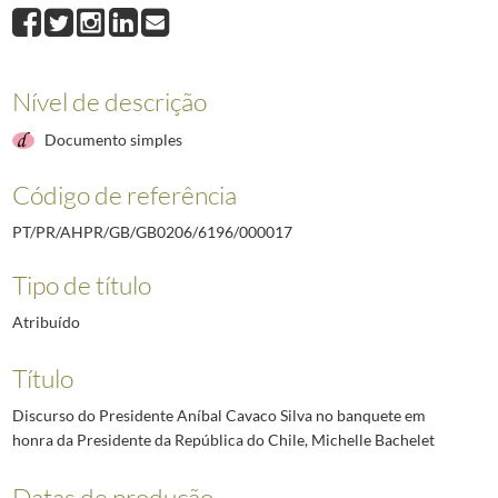
000017
Discurso do Presidente Aníbal Cavaco Silva no banquete em honra da
000018
Intervenção do Presidente Aníbal Cavaco Silva no 3.º Encontro PME 
000019
Discurso do Presidente Aníbal Cavaco Silva no 50.º aniversário da C
000020
Intervenção do Presidente Aníbal Cavaco Silva na sessão solene evo
Nível de descrição
Documento simples
Código de referência
PT/PR/AHPR/GB/GB0206/6196/000017
Tipo de título
Atribuído
Título
Discurso do Presidente Aníbal Cavaco Silva no banquete em
honra da Presidente da República do Chile, Michelle Bachelet
Datas de produção