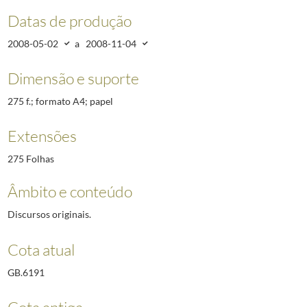
6192
Agenda. Discursos / Intervenções / Comunicações do Presidente Aníbal C
Datas de produção
6193
Agenda. Discursos / Intervenções / Comunicações do Presidente Aníbal C
6194
Agenda. Discursos / Intervenções / Comunicações do Presidente Aníbal C
2008-05-02
a
2008-11-04
6195
Agenda. Discursos / Intervenções / Comunicações do Presidente Aníbal C
Dimensão e suporte
6196
Agenda. Discursos / Intervenções / Comunicações do Presidente Aníbal C
(...)
275 f.; formato A4; papel
5671
Comunicados à Imprensa
2004-11/2005-06-11
Extensões
275 Folhas
Âmbito e conteúdo
Discursos originais.
Cota atual
GB.6191
Cota antiga