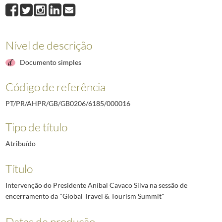
000016
Intervenção do Presidente Aníbal Cavaco Silva na sessão de encer
000017
Intervenção do Presidente Aníbal Cavaco Silva na sessão de homen
000018
Intervenção do Presidente Aníbal Cavaco Silva na sessão de encerr
000019
Intervenção do Presidente Aníbal Cavaco Silva na cerimónia de aber
Nível de descrição
000020
Discurso do Presidente Aníbal Cavaco Silva no banquete oferecido e
Documento simples
000021
Intervenção do Presidente Aníbal Cavaco Silva por ocasião da visita
(...)
Código de referência
000027
Discurso do Presidente Aníbal Cavaco Silva nas sesssão solene das
PT/PR/AHPR/GB/GB0206/6185/000016
Tipo de título
Atribuído
Título
Intervenção do Presidente Aníbal Cavaco Silva na sessão de
encerramento da "Global Travel & Tourism Summit"
Datas de produção