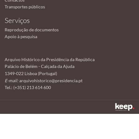
Transportes públicos
Serviços
Reprodução de documentos
Apoio à pesquisa
Arquivo Histórico da Presidência da República
Palácio de Belém - Calçada da Ajuda
1349-022 Lisboa (Portugal)
E-mail:
arquivohistorico@presidencia.pt
Tel.: (+351) 213 614 600
Este sítio utiliza cookies para tornar a sua utilização mais agradável.
Ao continuar a utilizá-lo reconhece e aceita a nossa
política de cookies