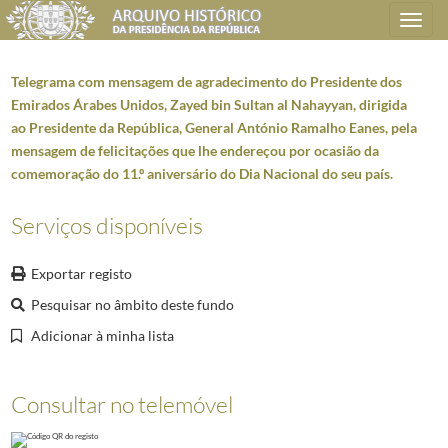
Toggle
navigation
Telegrama com mensagem de agradecimento do Presidente dos
Emirados Árabes Unidos, Zayed bin Sultan al Nahayyan, dirigida
ao Presidente da República, General António Ramalho Eanes, pela
Plano de classificação
mensagem de felicitações que lhe endereçou por ocasião da
comemoração do 11.º aniversário do Dia Nacional do seu país.
AHPR
Presidência da República
1906/2008-05-09
CC
Casa Civil
1912-08-15/2016-03-09
Serviços disponíveis
CC0207
Dossiers de Relações Internacionais
1928-05-05/2005-12-30
6008
Emiratos Árabes Unidos; Qatar - Mensagens
1976-12-31/2003-08-05
Exportar registo
000016
Ofício SP 5759 do Serviço de Protocolo do MNE, dirigido à Assessori
Pesquisar no âmbito deste fundo
(...)
000076
Telegrama expedido do Protocolo do MNE com mensagem de agradecime
Adicionar à minha lista
000077
Telegrama expedido do Protocolo do MNE com mensagem de felicitaçõe
000078
Telegrama com mensagem de agradecimento do Presidente dos Emirados
Consultar no telemóvel
000079
Telegrama com mensagem de felicitações do Presidente dos Emirados 
000080
Telegrama expedido do Protocolo do MNE com mensagem de felicitaçõe