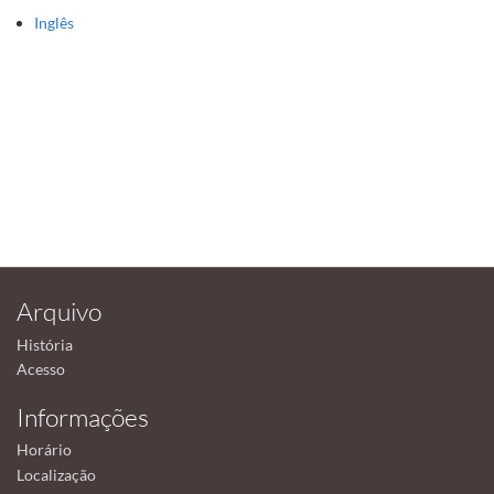
Inglês
Arquivo
História
Acesso
Informações
Horário
Localização