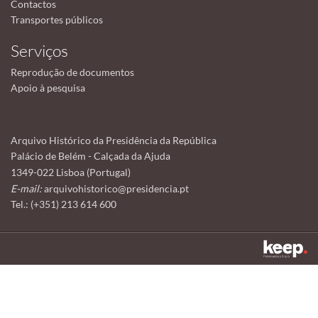
Contactos
Transportes públicos
Serviços
Reprodução de documentos
Apoio à pesquisa
Arquivo Histórico da Presidência da República
Palácio de Belém - Calçada da Ajuda
1349-022 Lisboa (Portugal)
E-mail:
arquivohistorico@presidencia.pt
Tel.: (+351) 213 614 600
Este sítio utiliza cookies para tornar a sua utilização mais agradável.
Ao continuar a utilizá-lo reconhece e aceita a nossa
política de cookies