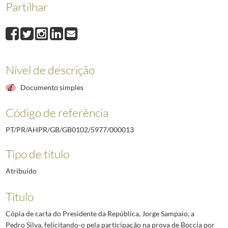
Partilhar
000013
Cópia de carta do Presidente da República, Jorge Sampaio, a Pedro S
000014
Cópia de carta do Presidente da República, Jorge Sampaio, a António
000015
Cópia de carta do Presidente da República, Jorge Sampaio, a Paulo G
000016
Cópia de carta do Presidente da República, Jorge Sampaio, a João Ju
000017
Cópia de carta do Presidente da República, Jorge Sampaio, a Eduard
Nível de descrição
000018
Cópia de carta do Presidente da República, Jorge Sampaio, a José Re
(...)
Documento simples
000039
Cópia de carta do Presidente da República, Jorge Sampaio, à Famíli
Código de referência
PT/PR/AHPR/GB/GB0102/5977/000013
Tipo de título
Atribuído
Título
Cópia de carta do Presidente da República, Jorge Sampaio, a
Pedro Silva, felicitando-o pela participação na prova de Boccia por