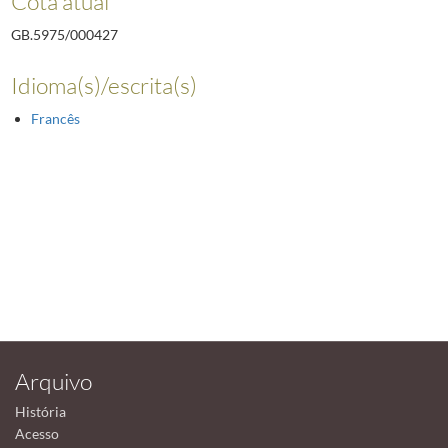
Cota atual
GB.5975/000427
Idioma(s)/escrita(s)
Francês
Arquivo
História
Acesso