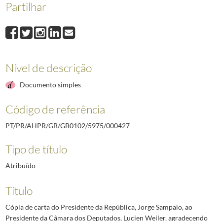
Partilhar
000427
Cópia de carta do Presidente da República, Jorge Sampaio, ao Presi
000428
Cópia de carta do Presidente da República, Jorge Sampaio, ao Prim
000429
Cópia de carta do Presidente da República, Jorge Sampaio, ao Grão
000430
Cópia de carta do Presidente da República, Jorge Sampaio, ao Emba
Nível de descrição
Documento simples
Código de referência
PT/PR/AHPR/GB/GB0102/5975/000427
Tipo de título
Atribuído
Título
Cópia de carta do Presidente da República, Jorge Sampaio, ao
Presidente da Câmara dos Deputados, Lucien Weiler, agradecendo